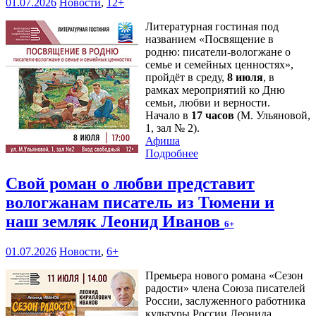
01.07.2026
Новости
,
12+
Литературная гостиная под
названием «Посвящение в
родню: писатели-вологжане о
семье и семейных ценностях»,
пройдёт в среду,
8 июля
, в
рамках мероприятий ко Дню
семьи, любви и верности.
Начало в
17 часов
(М. Ульяновой,
1, зал № 2).
Афиша
Подробнее
Свой роман о любви представит
вологжанам писатель из Тюмени и
наш земляк Леонид Иванов
6+
01.07.2026
Новости
,
6+
Премьера нового романа «Сезон
радости» члена Союза писателей
России, заслуженного работника
культуры России Леонида