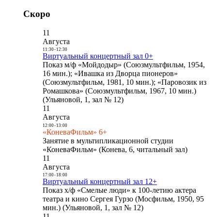
Скоро
11
Августа
11:30
-
12:30
Виртуальный концертный зал 0+
Показ м/ф «Мойдодыр» (Союзмультфильм, 1954,
16 мин.); «Ивашка из Дворца пионеров»
(Союзмультфильм, 1981, 10 мин.); «Паровозик из
Ромашкова» (Союзмультфильм, 1967, 10 мин.)
(Ульяновой, 1, зал № 12)
11
Августа
12:00
-
13:00
«КоневаФильм» 6+
Занятие в мультипликационной студии
«КоневаФильм» (Конева, 6, читальный зал)
11
Августа
17:00
-
18:00
Виртуальный концертный зал 12+
Показ х/ф «Смелые люди» к 100-летию актера
театра и кино Сергея Гурзо (Мосфильм, 1950, 95
мин.) (Ульяновой, 1, зал № 12)
11