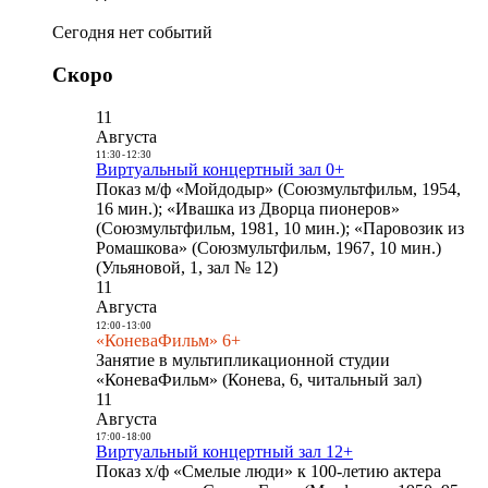
Сегодня нет событий
Скоро
11
Августа
11:30
-
12:30
Виртуальный концертный зал 0+
Показ м/ф «Мойдодыр» (Союзмультфильм, 1954,
16 мин.); «Ивашка из Дворца пионеров»
(Союзмультфильм, 1981, 10 мин.); «Паровозик из
Ромашкова» (Союзмультфильм, 1967, 10 мин.)
(Ульяновой, 1, зал № 12)
11
Августа
12:00
-
13:00
«КоневаФильм» 6+
Занятие в мультипликационной студии
«КоневаФильм» (Конева, 6, читальный зал)
11
Августа
17:00
-
18:00
Виртуальный концертный зал 12+
Показ х/ф «Смелые люди» к 100-летию актера