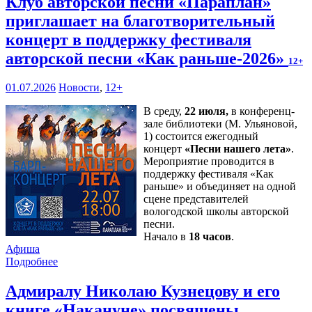
Клуб авторской песни «Параплан»
приглашает на благотворительный
концерт в поддержку фестиваля
авторской песни «Как раньше-2026»
12+
01.07.2026
Новости
,
12+
В среду,
22 июля,
в конференц-
зале библиотеки (М. Ульяновой,
1) состоится ежегодный
концерт
«Песни нашего лета»
.
Мероприятие проводится в
поддержку фестиваля «Как
раньше» и объединяет на одной
сцене представителей
вологодской школы авторской
песни.
Начало в
18 часов
.
Афиша
Подробнее
Адмиралу Николаю Кузнецову и его
книге «Накануне» посвящены