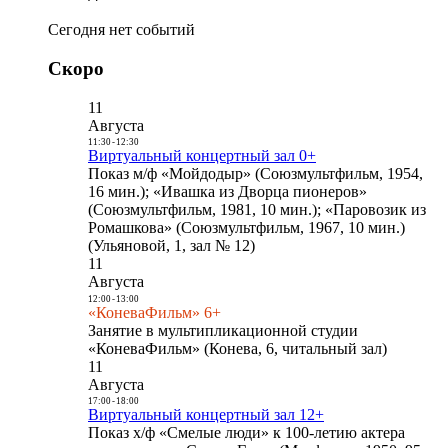
Сегодня нет событий
Скоро
11
Августа
11:30
-
12:30
Виртуальный концертный зал 0+
Показ м/ф «Мойдодыр» (Союзмультфильм, 1954,
16 мин.); «Ивашка из Дворца пионеров»
(Союзмультфильм, 1981, 10 мин.); «Паровозик из
Ромашкова» (Союзмультфильм, 1967, 10 мин.)
(Ульяновой, 1, зал № 12)
11
Августа
12:00
-
13:00
«КоневаФильм» 6+
Занятие в мультипликационной студии
«КоневаФильм» (Конева, 6, читальный зал)
11
Августа
17:00
-
18:00
Виртуальный концертный зал 12+
Показ х/ф «Смелые люди» к 100-летию актера