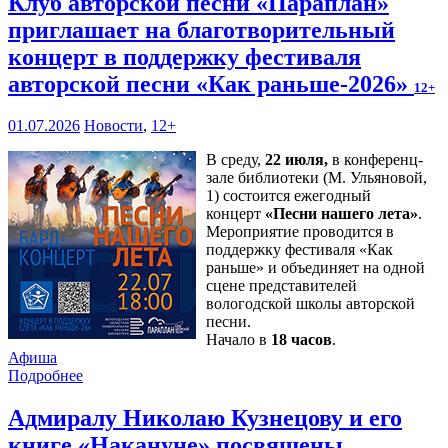
Клуб авторской песни «Параплан»
приглашает на благотворительный
концерт в поддержку фестиваля
авторской песни «Как раньше-2026»
12+
01.07.2026
Новости
,
12+
В среду,
22 июля,
в конференц-
зале библиотеки (М. Ульяновой,
1) состоится ежегодный
концерт
«Песни нашего лета»
.
Мероприятие проводится в
поддержку фестиваля «Как
раньше» и объединяет на одной
сцене представителей
вологодской школы авторской
песни.
Начало в
18 часов
.
Афиша
Подробнее
Адмиралу Николаю Кузнецову и его
книге «Накануне» посвящены