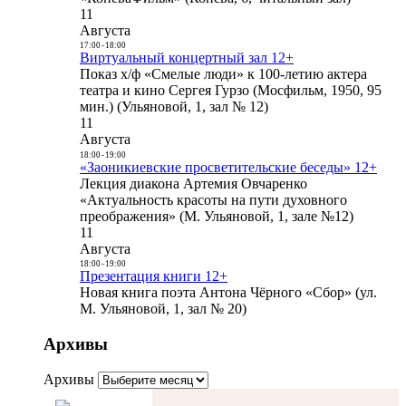
11
Августа
17:00
-
18:00
Виртуальный концертный зал 12+
Показ х/ф «Смелые люди» к 100-летию актера
театра и кино Сергея Гурзо (Мосфильм, 1950, 95
мин.) (Ульяновой, 1, зал № 12)
11
Августа
18:00
-
19:00
«Заоникиевские просветительские беседы» 12+
Лекция диакона Артемия Овчаренко
«Актуальность красоты на пути духовного
преображения» (М. Ульяновой, 1, зале №12)
11
Августа
18:00
-
19:00
Презентация книги 12+
Новая книга поэта Антона Чёрного «Сбор» (ул.
М. Ульяновой, 1, зал № 20)
Архивы
Архивы