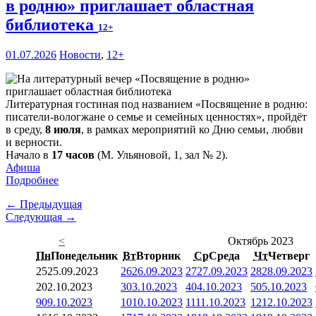
в родню» приглашает областная
библиотека
12+
01.07.2026
Новости
,
12+
Литературная гостиная под названием «Посвящение в родню:
писатели-вологжане о семье и семейных ценностях», пройдёт
в среду,
8 июля
, в рамках мероприятий ко Дню семьи, любви
и верности.
Начало в
17 часов
(М. Ульяновой, 1, зал № 2).
Афиша
Подробнее
← Предыдущая
Следующая →
<
Октябрь 2023
Пн
Понедельник
Вт
Вторник
Ср
Среда
Чт
Четверг
25
25.09.2023
26
26.09.2023
27
27.09.2023
28
28.09.2023
2
02.10.2023
3
03.10.2023
4
04.10.2023
5
05.10.2023
9
09.10.2023
10
10.10.2023
11
11.10.2023
12
12.10.2023