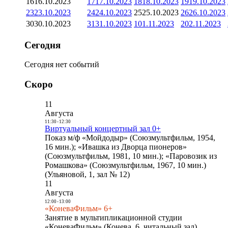
16
16.10.2023
17
17.10.2023
18
18.10.2023
19
19.10.2023
23
23.10.2023
24
24.10.2023
25
25.10.2023
26
26.10.2023
30
30.10.2023
31
31.10.2023
1
01.11.2023
2
02.11.2023
Сегодня
Сегодня нет событий
Скоро
11
Августа
11:30
-
12:30
Виртуальный концертный зал 0+
Показ м/ф «Мойдодыр» (Союзмультфильм, 1954,
16 мин.); «Ивашка из Дворца пионеров»
(Союзмультфильм, 1981, 10 мин.); «Паровозик из
Ромашкова» (Союзмультфильм, 1967, 10 мин.)
(Ульяновой, 1, зал № 12)
11
Августа
12:00
-
13:00
«КоневаФильм» 6+
Занятие в мультипликационной студии
«КоневаФильм» (Конева, 6, читальный зал)