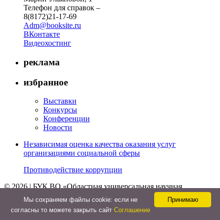
Телефон для справок –
8(8172)21-17-69
Adm@booksite.ru
ВКонтакте
Видеохостинг
реклама
избранное
Выставки
Конкурсы
Конференции
Новости
Независимая оценка качества оказания услуг
организациями социальной сферы
Противодействие коррупции
© 2026 | БУК ВО «Областная универсальная научная
библиотека»
Мы cохраняем файлы cookie: если не
Принимаю
↑
согласны то можете закрыть сайт
Соглашение