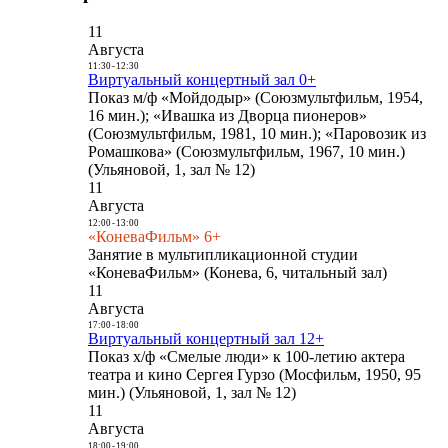
11
Августа
11:30
-
12:30
Виртуальный концертный зал 0+
Показ м/ф «Мойдодыр» (Союзмультфильм, 1954,
16 мин.); «Ивашка из Дворца пионеров»
(Союзмультфильм, 1981, 10 мин.); «Паровозик из
Ромашкова» (Союзмультфильм, 1967, 10 мин.)
(Ульяновой, 1, зал № 12)
11
Августа
12:00
-
13:00
«КоневаФильм» 6+
Занятие в мультипликационной студии
«КоневаФильм» (Конева, 6, читальный зал)
11
Августа
17:00
-
18:00
Виртуальный концертный зал 12+
Показ х/ф «Смелые люди» к 100-летию актера
театра и кино Сергея Гурзо (Мосфильм, 1950, 95
мин.) (Ульяновой, 1, зал № 12)
11
Августа
18:00
-
19:00