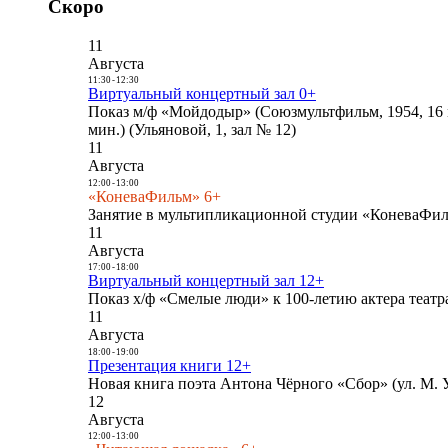
Скоро
11
Августа
11:30
-
12:30
Виртуальный концертный зал 0+
Показ м/ф «Мойдодыр» (Союзмультфильм, 1954, 16 
мин.) (Ульяновой, 1, зал № 12)
11
Августа
12:00
-
13:00
«КоневаФильм» 6+
Занятие в мультипликационной студии «КоневаФиль
11
Августа
17:00
-
18:00
Виртуальный концертный зал 12+
Показ х/ф «Смелые люди» к 100-летию актера театра
11
Августа
18:00
-
19:00
Презентация книги 12+
Новая книга поэта Антона Чёрного «Сбор» (ул. М. У
12
Августа
12:00
-
13:00