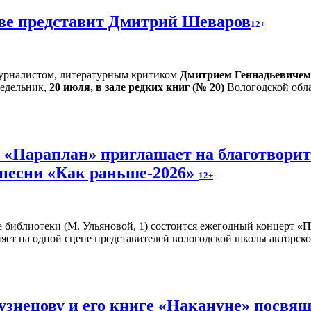
тве представит Дмитрий Шеваров
12+
 журналистом, литературным критиком
Дмитрием Геннадьевиче
едельник,
20 июля, в зале редких книг (№ 20)
Вологодской обла
и «Параплан» приглашает на благотвори
 песни «Как раньше-2026»
12+
е библиотеки (М. Ульяновой, 1) состоится ежегодный концерт
«П
яет на одной сцене представителей вологодской школы авторско
знецову и его книге «Накануне» посвящ