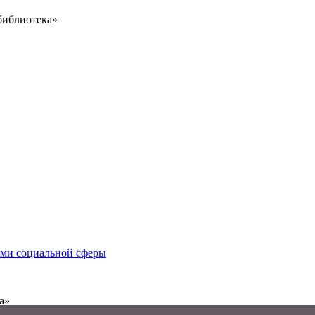
библиотека»
иями социальной сферы
а»