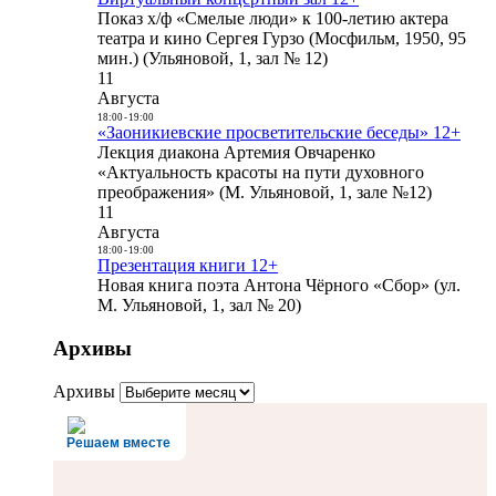
Показ х/ф «Смелые люди» к 100-летию актера
театра и кино Сергея Гурзо (Мосфильм, 1950, 95
мин.) (Ульяновой, 1, зал № 12)
11
Августа
18:00
-
19:00
«Заоникиевские просветительские беседы» 12+
Лекция диакона Артемия Овчаренко
«Актуальность красоты на пути духовного
преображения» (М. Ульяновой, 1, зале №12)
11
Августа
18:00
-
19:00
Презентация книги 12+
Новая книга поэта Антона Чёрного «Сбор» (ул.
М. Ульяновой, 1, зал № 20)
Архивы
Архивы
Решаем вместе