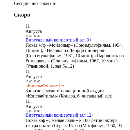
Сегодня нет событий
Скоро
11
Августа
11:30
-
12:30
Виртуальный концертный зал 0+
Показ м/ф «Мойдодыр» (Союзмультфильм, 1954,
16 мин.); «Ивашка из Дворца пионеров»
(Союзмультфильм, 1981, 10 мин.); «Паровозик из
Ромашкова» (Союзмультфильм, 1967, 10 мин.)
(Ульяновой, 1, зал № 12)
11
Августа
12:00
-
13:00
«КоневаФильм» 6+
Занятие в мультипликационной студии
«КоневаФильм» (Конева, 6, читальный зал)
11
Августа
17:00
-
18:00
Виртуальный концертный зал 12+
Показ х/ф «Смелые люди» к 100-летию актера
театра и кино Сергея Гурзо (Мосфильм, 1950, 95