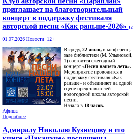
Клуб авторской песни «Параплан»
приглашает на благотворительный
концерт в поддержку фестиваля
авторской песни «Как раньше-2026»
12+
01.07.2026
Новости
,
12+
В среду,
22 июля,
в конференц-
зале библиотеки (М. Ульяновой,
1) состоится ежегодный
концерт
«Песни нашего лета»
.
Мероприятие проводится в
поддержку фестиваля «Как
раньше» и объединяет на одной
сцене представителей
вологодской школы авторской
песни.
Начало в
18 часов
.
Афиша
Подробнее
Адмиралу Николаю Кузнецову и его
книге «Накануне» посвящены