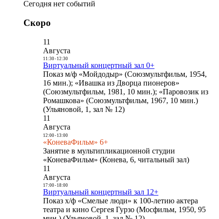
Сегодня нет событий
Скоро
11
Августа
11:30
-
12:30
Виртуальный концертный зал 0+
Показ м/ф «Мойдодыр» (Союзмультфильм, 1954,
16 мин.); «Ивашка из Дворца пионеров»
(Союзмультфильм, 1981, 10 мин.); «Паровозик из
Ромашкова» (Союзмультфильм, 1967, 10 мин.)
(Ульяновой, 1, зал № 12)
11
Августа
12:00
-
13:00
«КоневаФильм» 6+
Занятие в мультипликационной студии
«КоневаФильм» (Конева, 6, читальный зал)
11
Августа
17:00
-
18:00
Виртуальный концертный зал 12+
Показ х/ф «Смелые люди» к 100-летию актера
театра и кино Сергея Гурзо (Мосфильм, 1950, 95
мин.) (Ульяновой, 1, зал № 12)