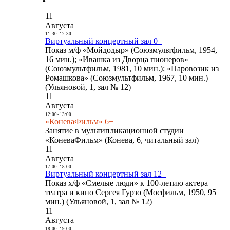
11
Августа
11:30
-
12:30
Виртуальный концертный зал 0+
Показ м/ф «Мойдодыр» (Союзмультфильм, 1954,
16 мин.); «Ивашка из Дворца пионеров»
(Союзмультфильм, 1981, 10 мин.); «Паровозик из
Ромашкова» (Союзмультфильм, 1967, 10 мин.)
(Ульяновой, 1, зал № 12)
11
Августа
12:00
-
13:00
«КоневаФильм» 6+
Занятие в мультипликационной студии
«КоневаФильм» (Конева, 6, читальный зал)
11
Августа
17:00
-
18:00
Виртуальный концертный зал 12+
Показ х/ф «Смелые люди» к 100-летию актера
театра и кино Сергея Гурзо (Мосфильм, 1950, 95
мин.) (Ульяновой, 1, зал № 12)
11
Августа
18:00
-
19:00