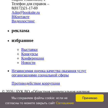
Телефон для справок –
8(8172)21-17-69
Adm@booksite.ru
ВКонтакте
Видеохостинг
реклама
избранное
Выставки
Конкурсы
Конференции
Новости
Независимая оценка качества оказания услуг
организациями социальной сферы
Противодействие коррупции
© 2026 | БУК ВО «Областная универсальная научная
библиотека»
Мы cохраняем файлы cookie: если не
Принимаю
↑
согласны то можете закрыть сайт
Соглашение