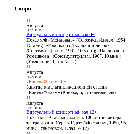
Скоро
11
Августа
11:30
-
12:30
Виртуальный концертный зал 0+
Показ м/ф «Мойдодыр» (Союзмультфильм, 1954,
16 мин.); «Ивашка из Дворца пионеров»
(Союзмультфильм, 1981, 10 мин.); «Паровозик из
Ромашкова» (Союзмультфильм, 1967, 10 мин.)
(Ульяновой, 1, зал № 12)
11
Августа
12:00
-
13:00
«КоневаФильм» 6+
Занятие в мультипликационной студии
«КоневаФильм» (Конева, 6, читальный зал)
11
Августа
17:00
-
18:00
Виртуальный концертный зал 12+
Показ х/ф «Смелые люди» к 100-летию актера
театра и кино Сергея Гурзо (Мосфильм, 1950, 95
мин.) (Ульяновой, 1, зал № 12)
11