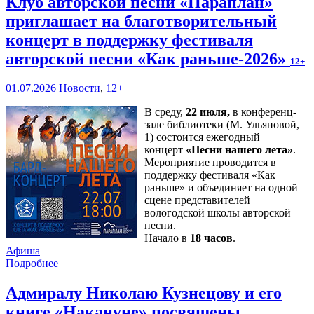
Клуб авторской песни «Параплан»
приглашает на благотворительный
концерт в поддержку фестиваля
авторской песни «Как раньше-2026»
12+
01.07.2026
Новости
,
12+
В среду,
22 июля,
в конференц-
зале библиотеки (М. Ульяновой,
1) состоится ежегодный
концерт
«Песни нашего лета»
.
Мероприятие проводится в
поддержку фестиваля «Как
раньше» и объединяет на одной
сцене представителей
вологодской школы авторской
песни.
Начало в
18 часов
.
Афиша
Подробнее
Адмиралу Николаю Кузнецову и его
книге «Накануне» посвящены