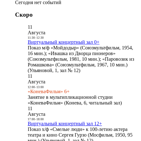
Сегодня нет событий
Скоро
11
Августа
11:30
-
12:30
Виртуальный концертный зал 0+
Показ м/ф «Мойдодыр» (Союзмультфильм, 1954,
16 мин.); «Ивашка из Дворца пионеров»
(Союзмультфильм, 1981, 10 мин.); «Паровозик из
Ромашкова» (Союзмультфильм, 1967, 10 мин.)
(Ульяновой, 1, зал № 12)
11
Августа
12:00
-
13:00
«КоневаФильм» 6+
Занятие в мультипликационной студии
«КоневаФильм» (Конева, 6, читальный зал)
11
Августа
17:00
-
18:00
Виртуальный концертный зал 12+
Показ х/ф «Смелые люди» к 100-летию актера
театра и кино Сергея Гурзо (Мосфильм, 1950, 95
мин.) (Ульяновой, 1, зал № 12)