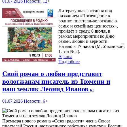
01.07.2026
Новости
,
12+
Литературная гостиная под
названием «Посвящение в
родню: писатели-вологжане о
семье и семейных ценностях»,
пройдёт в среду,
8 июля
, в
рамках мероприятий ко Дню
семьи, любви и верности.
Начало в
17 часов
(М. Ульяновой,
1, зал № 2).
Афиша
Подробнее
Свой роман о любви представит
вологжанам писатель из Тюмени и
наш земляк Леонид Иванов
6+
01.07.2026
Новости
,
6+
Премьера нового романа «Сезон радости» члена Союза
писателей России, заслуженного работника культуры России