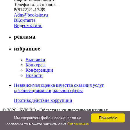
Телефон для справок –
8(8172)21-17-69
Adm@booksite.ru
ВКонтакте
Видеохостинг
реклама
избранное
Выставки
Конкурсы
Конференции
Новости
Независимая оценка качества оказания услуг
организациями социальной сферы
Противодействие коррупции
© 2026 | БУК ВО «Областная универсальная научная
библиотека»
Мы cохраняем файлы cookie: если не
Принимаю
↑
согласны то можете закрыть сайт
Соглашение