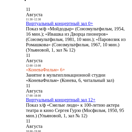
11
Августа
11:30
-
12:30
Виртуальный концертный зал 0+
Показ м/ф «Мойдодыр» (Союзмультфильм, 1954,
16 мин.); «Ивашка из Дворца пионеров»
(Союзмультфильм, 1981, 10 мин.); «Паровозик из
Ромашкова» (Союзмультфильм, 1967, 10 мин.)
(Ульяновой, 1, зал № 12)
11
Августа
12:00
-
13:00
«КоневаФильм» 6+
Занятие в мультипликационной студии
«КоневаФильм» (Конева, 6, читальный зал)
11
Августа
17:00
-
18:00
Виртуальный концертный зал 12+
Показ х/ф «Смелые люди» к 100-летию актера
театра и кино Сергея Гурзо (Мосфильм, 1950, 95
мин.) (Ульяновой, 1, зал № 12)
11
Августа
18:00
-
19:00