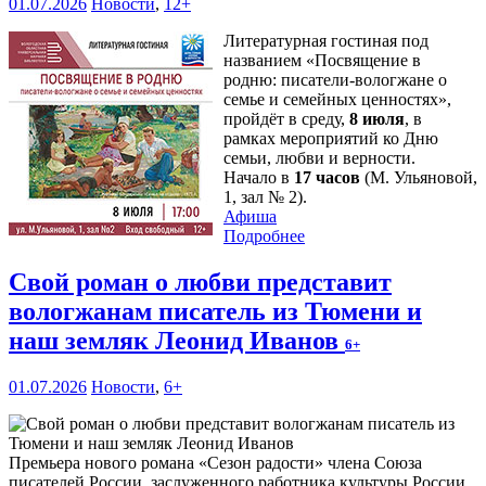
01.07.2026
Новости
,
12+
Литературная гостиная под
названием «Посвящение в
родню: писатели-вологжане о
семье и семейных ценностях»,
пройдёт в среду,
8 июля
, в
рамках мероприятий ко Дню
семьи, любви и верности.
Начало в
17 часов
(М. Ульяновой,
1, зал № 2).
Афиша
Подробнее
Свой роман о любви представит
вологжанам писатель из Тюмени и
наш земляк Леонид Иванов
6+
01.07.2026
Новости
,
6+
Премьера нового романа «Сезон радости» члена Союза
писателей России, заслуженного работника культуры России