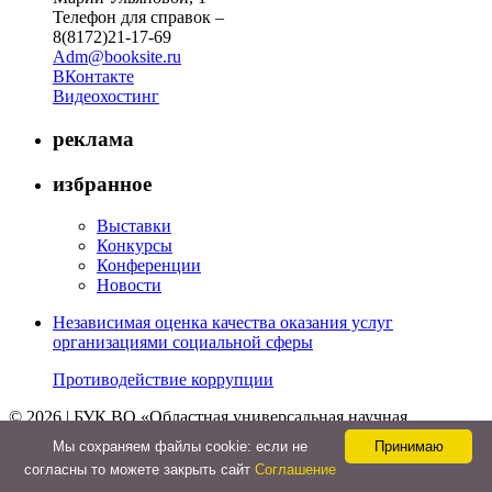
Телефон для справок –
8(8172)21-17-69
Adm@booksite.ru
ВКонтакте
Видеохостинг
реклама
избранное
Выставки
Конкурсы
Конференции
Новости
Независимая оценка качества оказания услуг
организациями социальной сферы
Противодействие коррупции
© 2026 | БУК ВО «Областная универсальная научная
библиотека»
Мы cохраняем файлы cookie: если не
Принимаю
↑
согласны то можете закрыть сайт
Соглашение