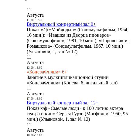
11
Августа
11:30
-
12:30
Виртуальный концертный зал 0+
Показ м/ф «Мойдодыр» (Союзмультфильм, 1954,
16 мин.); «Ивашка из Дворца пионеров»
(Союзмультфильм, 1981, 10 мин.); «Паровозик из
Ромашкова» (Союзмультфильм, 1967, 10 мин.)
(Ульяновой, 1, зал № 12)
11
Августа
12:00
-
13:00
«КоневаФильм» 6+
Занятие в мультипликационной студии
«КоневаФильм» (Конева, 6, читальный зал)
11
Августа
17:00
-
18:00
Виртуальный концертный зал 12+
Показ х/ф «Смелые люди» к 100-летию актера
театра и кино Сергея Гурзо (Мосфильм, 1950, 95
мин.) (Ульяновой, 1, зал № 12)
11
Августа
18:00
-
19:00