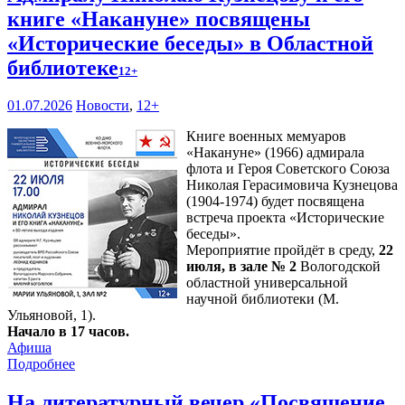
книге «Накануне» посвящены
«Исторические беседы» в Областной
библиотеке
12+
01.07.2026
Новости
,
12+
Книге военных мемуаров
«Накануне» (1966) адмирала
флота и Героя Советского Союза
Николая Герасимовича Кузнецова
(1904-1974) будет посвящена
встреча проекта «Исторические
беседы».
Мероприятие пройдёт в среду,
22
июля, в зале № 2
Вологодской
областной универсальной
научной библиотеки (М.
Ульяновой, 1).
Начало в 17 часов.
Афиша
Подробнее
На литературный вечер «Посвящение