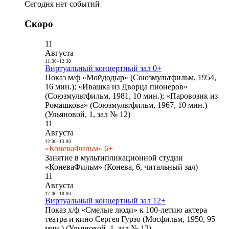
Сегодня нет событий
Скоро
11
Августа
11:30
-
12:30
Виртуальный концертный зал 0+
Показ м/ф «Мойдодыр» (Союзмультфильм, 1954,
16 мин.); «Ивашка из Дворца пионеров»
(Союзмультфильм, 1981, 10 мин.); «Паровозик из
Ромашкова» (Союзмультфильм, 1967, 10 мин.)
(Ульяновой, 1, зал № 12)
11
Августа
12:00
-
13:00
«КоневаФильм» 6+
Занятие в мультипликационной студии
«КоневаФильм» (Конева, 6, читальный зал)
11
Августа
17:00
-
18:00
Виртуальный концертный зал 12+
Показ х/ф «Смелые люди» к 100-летию актера
театра и кино Сергея Гурзо (Мосфильм, 1950, 95
мин.) (Ульяновой, 1, зал № 12)