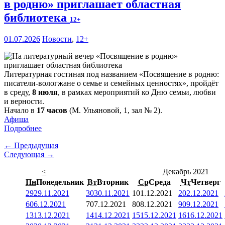
в родню» приглашает областная
библиотека
12+
01.07.2026
Новости
,
12+
Литературная гостиная под названием «Посвящение в родню:
писатели-вологжане о семье и семейных ценностях», пройдёт
в среду,
8 июля
, в рамках мероприятий ко Дню семьи, любви
и верности.
Начало в
17 часов
(М. Ульяновой, 1, зал № 2).
Афиша
Подробнее
← Предыдущая
Следующая →
<
Декабрь 2021
Пн
Понедельник
Вт
Вторник
Ср
Среда
Чт
Четверг
29
29.11.2021
30
30.11.2021
1
01.12.2021
2
02.12.2021
6
06.12.2021
7
07.12.2021
8
08.12.2021
9
09.12.2021
13
13.12.2021
14
14.12.2021
15
15.12.2021
16
16.12.2021