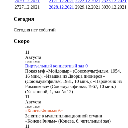
20
20.12.2021
21
21.12.2021
22
22.12.2021
23
23.12.2021
27
27.12.2021
28
28.12.2021
29
29.12.2021
30
30.12.2021
Сегодня
Сегодня нет событий
Скоро
11
Августа
11:30
-
12:30
Виртуальный концертный зал 0+
Показ м/ф «Мойдодыр» (Союзмультфильм, 1954,
16 мин.); «Ивашка из Дворца пионеров»
(Союзмультфильм, 1981, 10 мин.); «Паровозик из
Ромашкова» (Союзмультфильм, 1967, 10 мин.)
(Ульяновой, 1, зал № 12)
11
Августа
12:00
-
13:00
«КоневаФильм» 6+
Занятие в мультипликационной студии
«КоневаФильм» (Конева, 6, читальный зал)
11