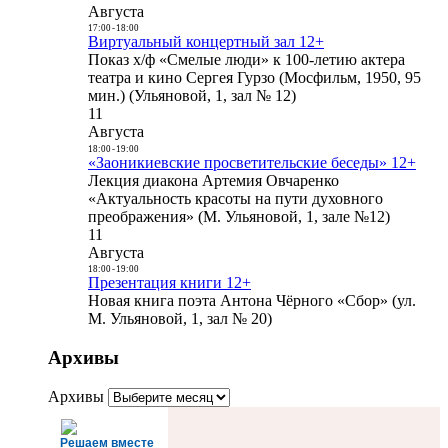
Августа
17:00
-
18:00
Виртуальный концертный зал 12+
Показ х/ф «Смелые люди» к 100-летию актера
театра и кино Сергея Гурзо (Мосфильм, 1950, 95
мин.) (Ульяновой, 1, зал № 12)
11
Августа
18:00
-
19:00
«Заоникиевские просветительские беседы» 12+
Лекция диакона Артемия Овчаренко
«Актуальность красоты на пути духовного
преображения» (М. Ульяновой, 1, зале №12)
11
Августа
18:00
-
19:00
Презентация книги 12+
Новая книга поэта Антона Чёрного «Сбор» (ул.
М. Ульяновой, 1, зал № 20)
Архивы
Архивы
Решаем вместе