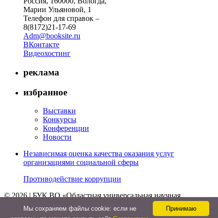
Россия, 160000, Вологда,
Марии Ульяновой, 1
Телефон для справок –
8(8172)21-17-69
Adm@booksite.ru
ВКонтакте
Видеохостинг
реклама
избранное
Выставки
Конкурсы
Конференции
Новости
Независимая оценка качества оказания услуг
организациями социальной сферы
Противодействие коррупции
© 2026 | БУК ВО «Областная универсальная научная
библиотека»
Мы cохраняем файлы cookie: если не
Принимаю
↑