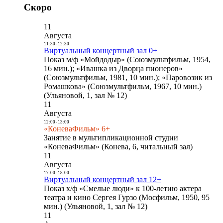
Скоро
11
Августа
11:30
-
12:30
Виртуальный концертный зал 0+
Показ м/ф «Мойдодыр» (Союзмультфильм, 1954,
16 мин.); «Ивашка из Дворца пионеров»
(Союзмультфильм, 1981, 10 мин.); «Паровозик из
Ромашкова» (Союзмультфильм, 1967, 10 мин.)
(Ульяновой, 1, зал № 12)
11
Августа
12:00
-
13:00
«КоневаФильм» 6+
Занятие в мультипликационной студии
«КоневаФильм» (Конева, 6, читальный зал)
11
Августа
17:00
-
18:00
Виртуальный концертный зал 12+
Показ х/ф «Смелые люди» к 100-летию актера
театра и кино Сергея Гурзо (Мосфильм, 1950, 95
мин.) (Ульяновой, 1, зал № 12)
11