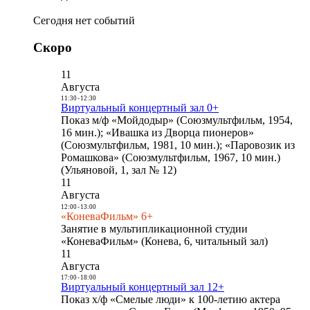
Сегодня нет событий
Скоро
11
Августа
11:30
-
12:30
Виртуальный концертный зал 0+
Показ м/ф «Мойдодыр» (Союзмультфильм, 1954,
16 мин.); «Ивашка из Дворца пионеров»
(Союзмультфильм, 1981, 10 мин.); «Паровозик из
Ромашкова» (Союзмультфильм, 1967, 10 мин.)
(Ульяновой, 1, зал № 12)
11
Августа
12:00
-
13:00
«КоневаФильм» 6+
Занятие в мультипликационной студии
«КоневаФильм» (Конева, 6, читальный зал)
11
Августа
17:00
-
18:00
Виртуальный концертный зал 12+
Показ х/ф «Смелые люди» к 100-летию актера