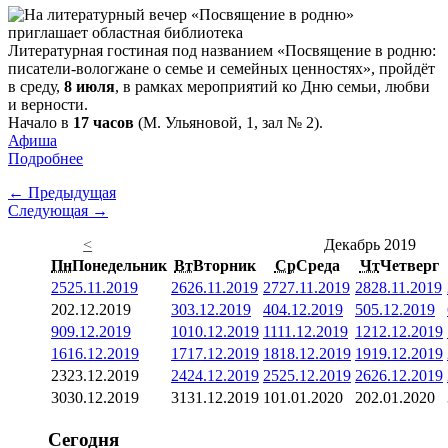
Литературная гостиная под названием «Посвящение в родню:
писатели-вологжане о семье и семейных ценностях», пройдёт
в среду,
8 июля
, в рамках мероприятий ко Дню семьи, любви
и верности.
Начало в
17 часов
(М. Ульяновой, 1, зал № 2).
Афиша
Подробнее
← Предыдущая
Следующая →
<
Декабрь 2019
Пн
Понедельник
Вт
Вторник
Ср
Среда
Чт
Четверг
25
25.11.2019
26
26.11.2019
27
27.11.2019
28
28.11.2019
2
02.12.2019
3
03.12.2019
4
04.12.2019
5
05.12.2019
9
09.12.2019
10
10.12.2019
11
11.12.2019
12
12.12.2019
16
16.12.2019
17
17.12.2019
18
18.12.2019
19
19.12.2019
23
23.12.2019
24
24.12.2019
25
25.12.2019
26
26.12.2019
30
30.12.2019
31
31.12.2019
1
01.01.2020
2
02.01.2020
Сегодня