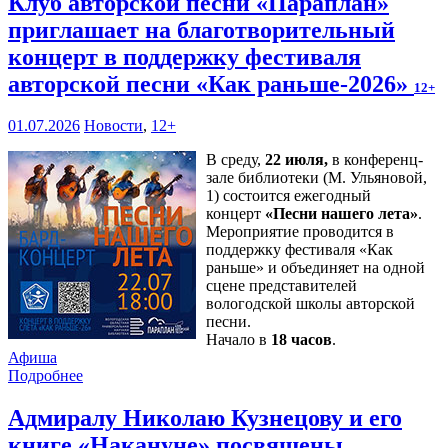
Клуб авторской песни «Параплан»
приглашает на благотворительный
концерт в поддержку фестиваля
авторской песни «Как раньше-2026»
12+
01.07.2026
Новости
,
12+
В среду,
22 июля,
в конференц-
зале библиотеки (М. Ульяновой,
1) состоится ежегодный
концерт
«Песни нашего лета»
.
Мероприятие проводится в
поддержку фестиваля «Как
раньше» и объединяет на одной
сцене представителей
вологодской школы авторской
песни.
Начало в
18 часов
.
Афиша
Подробнее
Адмиралу Николаю Кузнецову и его
книге «Накануне» посвящены