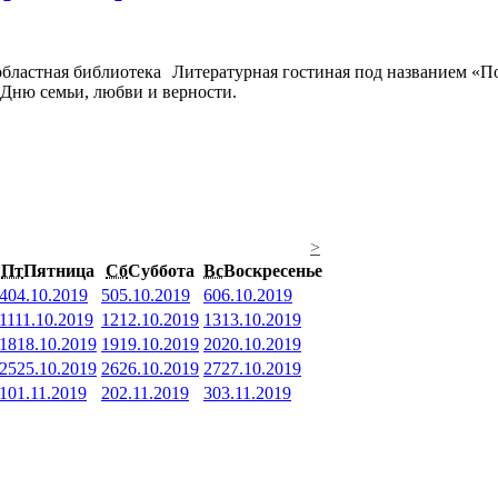
Литературная гостиная под названием «П
 Дню семьи, любви и верности.
>
Пт
Пятница
Сб
Суббота
Вс
Воскресенье
4
04.10.2019
5
05.10.2019
6
06.10.2019
11
11.10.2019
12
12.10.2019
13
13.10.2019
18
18.10.2019
19
19.10.2019
20
20.10.2019
25
25.10.2019
26
26.10.2019
27
27.10.2019
1
01.11.2019
2
02.11.2019
3
03.11.2019