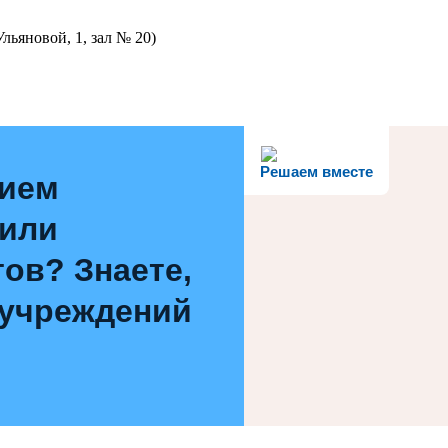
льяновой, 1, зал № 20)
Решаем вместе
нием
 или
ов? Знаете,
 учреждений