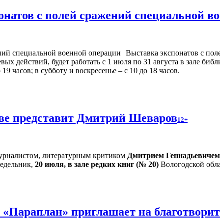
онатов с полей сражений специальной в
Выставка экспонатов с пол
х действий, будет работать с 1 июля по 31 августа в зале библ
9 часов; в субботу и воскресенье – с 10 до 18 часов.
тве представит Дмитрий Шеваров
12+
 журналистом, литературным критиком
Дмитрием Геннадьевиче
едельник,
20 июля, в зале редких книг (№ 20)
Вологодской обла
и «Параплан» приглашает на благотвори