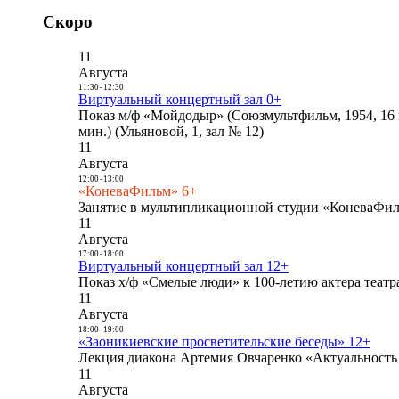
Скоро
11
Августа
11:30
-
12:30
Виртуальный концертный зал 0+
Показ м/ф «Мойдодыр» (Союзмультфильм, 1954, 16 
мин.) (Ульяновой, 1, зал № 12)
11
Августа
12:00
-
13:00
«КоневаФильм» 6+
Занятие в мультипликационной студии «КоневаФиль
11
Августа
17:00
-
18:00
Виртуальный концертный зал 12+
Показ х/ф «Смелые люди» к 100-летию актера театра
11
Августа
18:00
-
19:00
«Заоникиевские просветительские беседы» 12+
Лекция диакона Артемия Овчаренко «Актуальность 
11
Августа