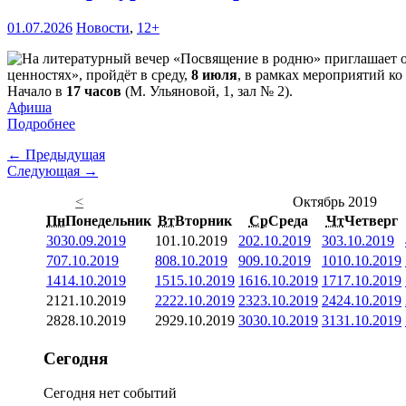
01.07.2026
Новости
,
12+
ценностях», пройдёт в среду,
8 июля
, в рамках мероприятий ко
Начало в
17 часов
(М. Ульяновой, 1, зал № 2).
Афиша
Подробнее
← Предыдущая
Следующая →
<
Октябрь 2019
Пн
Понедельник
Вт
Вторник
Ср
Среда
Чт
Четверг
30
30.09.2019
1
01.10.2019
2
02.10.2019
3
03.10.2019
7
07.10.2019
8
08.10.2019
9
09.10.2019
10
10.10.2019
14
14.10.2019
15
15.10.2019
16
16.10.2019
17
17.10.2019
21
21.10.2019
22
22.10.2019
23
23.10.2019
24
24.10.2019
28
28.10.2019
29
29.10.2019
30
30.10.2019
31
31.10.2019
Сегодня
Сегодня нет событий