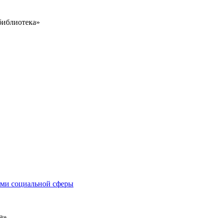
библиотека»
иями социальной сферы
а»