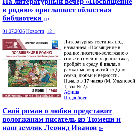
На литературный вечер «Посвящение
в родню» приглашает областная
библиотека
12+
01.07.2026
Новости
,
12+
Литературная гостиная под
названием «Посвящение в
родню: писатели-вологжане о
семье и семейных ценностях»,
пройдёт в среду,
8 июля
, в
рамках мероприятий ко Дню
семьи, любви и верности.
Начало в
17 часов
(М. Ульяновой,
1, зал № 2).
Афиша
Подробнее
Свой роман о любви представит
вологжанам писатель из Тюмени и
наш земляк Леонид Иванов
6+