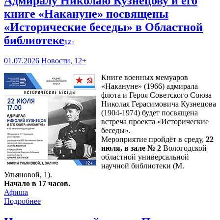
Адмиралу Николаю Кузнецову и его
книге «Накануне» посвящены
«Исторические беседы» в Областной
библиотеке
12+
01.07.2026
Новости
,
12+
Книге военных мемуаров
«Накануне» (1966) адмирала
флота и Героя Советского Союза
Николая Герасимовича Кузнецова
(1904-1974) будет посвящена
встреча проекта «Исторические
беседы».
Мероприятие пройдёт в среду,
22
июля, в зале № 2
Вологодской
областной универсальной
научной библиотеки (М.
Ульяновой, 1).
Начало в 17 часов.
Афиша
Подробнее