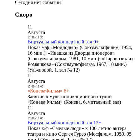
Сегодня нет событий
Скоро
11
Августа
11:30
-
12:30
Виртуальный концертный зал 0+
Показ м/ф «Мойдодыр» (Союзмультфильм, 1954,
16 мин.); «Ивашка из Дворца пионеров»
(Союзмультфильм, 1981, 10 мин.); «Паровозик из
Ромашкова» (Союзмультфильм, 1967, 10 мин.)
(Ульяновой, 1, зал № 12)
11
Августа
12:00
-
13:00
«КоневаФильм» 6+
Занятие в мультипликационной студии
«КоневаФильм» (Конева, 6, читальный зал)
11
Августа
17:00
-
18:00
Виртуальный концертный зал 12+
Показ х/ф «Смелые люди» к 100-летию актера
театра и кино Сергея Гурзо (Мосфильм, 1950, 95
мин.) (Ульяновой, 1, зал № 12)