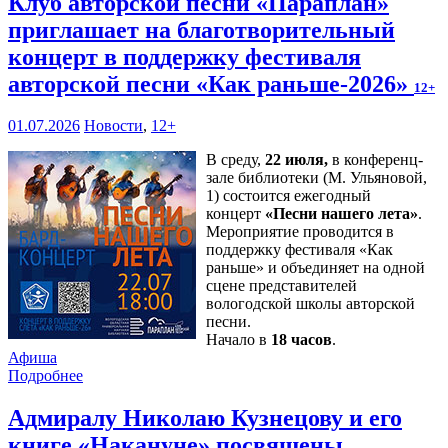
Клуб авторской песни «Параплан»
приглашает на благотворительный
концерт в поддержку фестиваля
авторской песни «Как раньше-2026»
12+
01.07.2026
Новости
,
12+
В среду,
22 июля,
в конференц-
зале библиотеки (М. Ульяновой,
1) состоится ежегодный
концерт
«Песни нашего лета»
.
Мероприятие проводится в
поддержку фестиваля «Как
раньше» и объединяет на одной
сцене представителей
вологодской школы авторской
песни.
Начало в
18 часов
.
Афиша
Подробнее
Адмиралу Николаю Кузнецову и его
книге «Накануне» посвящены