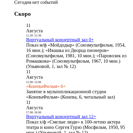
Сегодня нет событий
Скоро
11
Августа
11:30
-
12:30
Виртуальный концертный зал 0+
Показ м/ф «Мойдодыр» (Союзмультфильм, 1954,
16 мин.); «Ивашка из Дворца пионеров»
(Союзмультфильм, 1981, 10 мин.); «Паровозик из
Ромашкова» (Союзмультфильм, 1967, 10 мин.)
(Ульяновой, 1, зал № 12)
11
Августа
12:00
-
13:00
«КоневаФильм» 6+
Занятие в мультипликационной студии
«КоневаФильм» (Конева, 6, читальный зал)
11
Августа
17:00
-
18:00
Виртуальный концертный зал 12+
Показ х/ф «Смелые люди» к 100-летию актера
театра и кино Сергея Гурзо (Мосфильм, 1950, 95
мин.) (Ульяновой, 1, зал № 12)