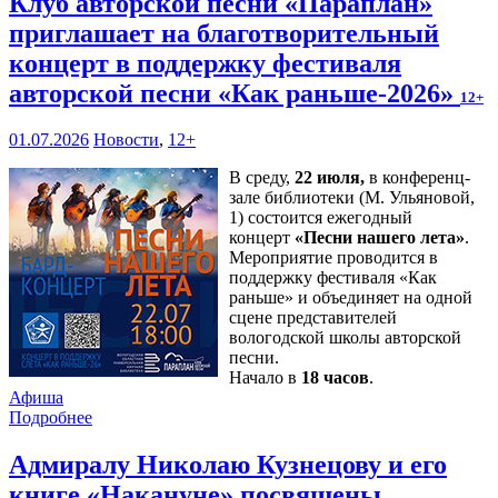
Клуб авторской песни «Параплан»
приглашает на благотворительный
концерт в поддержку фестиваля
авторской песни «Как раньше-2026»
12+
01.07.2026
Новости
,
12+
В среду,
22 июля,
в конференц-
зале библиотеки (М. Ульяновой,
1) состоится ежегодный
концерт
«Песни нашего лета»
.
Мероприятие проводится в
поддержку фестиваля «Как
раньше» и объединяет на одной
сцене представителей
вологодской школы авторской
песни.
Начало в
18 часов
.
Афиша
Подробнее
Адмиралу Николаю Кузнецову и его
книге «Накануне» посвящены