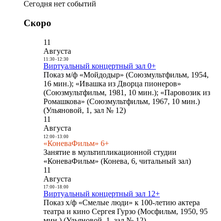
Сегодня нет событий
Скоро
11
Августа
11:30
-
12:30
Виртуальный концертный зал 0+
Показ м/ф «Мойдодыр» (Союзмультфильм, 1954,
16 мин.); «Ивашка из Дворца пионеров»
(Союзмультфильм, 1981, 10 мин.); «Паровозик из
Ромашкова» (Союзмультфильм, 1967, 10 мин.)
(Ульяновой, 1, зал № 12)
11
Августа
12:00
-
13:00
«КоневаФильм» 6+
Занятие в мультипликационной студии
«КоневаФильм» (Конева, 6, читальный зал)
11
Августа
17:00
-
18:00
Виртуальный концертный зал 12+
Показ х/ф «Смелые люди» к 100-летию актера
театра и кино Сергея Гурзо (Мосфильм, 1950, 95
мин.) (Ульяновой, 1, зал № 12)