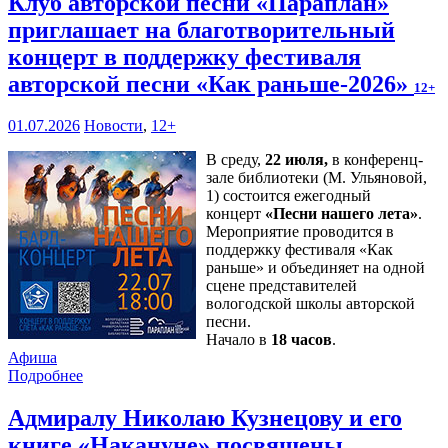
Клуб авторской песни «Параплан»
приглашает на благотворительный
концерт в поддержку фестиваля
авторской песни «Как раньше-2026»
12+
01.07.2026
Новости
,
12+
В среду,
22 июля,
в конференц-
зале библиотеки (М. Ульяновой,
1) состоится ежегодный
концерт
«Песни нашего лета»
.
Мероприятие проводится в
поддержку фестиваля «Как
раньше» и объединяет на одной
сцене представителей
вологодской школы авторской
песни.
Начало в
18 часов
.
Афиша
Подробнее
Адмиралу Николаю Кузнецову и его
книге «Накануне» посвящены