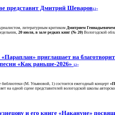
тве представит Дмитрий Шеваров
12+
 журналистом, литературным критиком
Дмитрием Геннадьевиче
едельник,
20 июля, в зале редких книг (№ 20)
Вологодской обла
и «Параплан» приглашает на благотвори
 песни «Как раньше-2026»
12+
е библиотеки (М. Ульяновой, 1) состоится ежегодный концерт
«П
яет на одной сцене представителей вологодской школы авторско
знецову и его книге «Накануне» посвящ