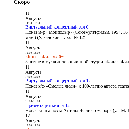
Скоро
11
Августа
11:30
-
12:30
Виртуальный концертный зал 0+
Показ м/ф «Мойдодыр» (Союзмультфильм, 1954, 16 
мин.) (Ульяновой, 1, зал № 12)
11
Августа
12:00
-
13:00
«КоневаФильм» 6+
Занятие в мультипликационной студии «КоневаФиль
11
Августа
17:00
-
18:00
Виртуальный концертный зал 12+
Показ х/ф «Смелые люди» к 100-летию актера театра
11
Августа
18:00
-
19:00
Презентация книги 12+
Новая книга поэта Антона Чёрного «Сбор» (ул. М. У
12
Августа
12:00
-
13:00