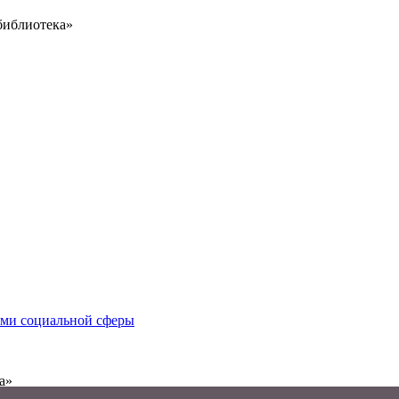
библиотека»
иями социальной сферы
а»