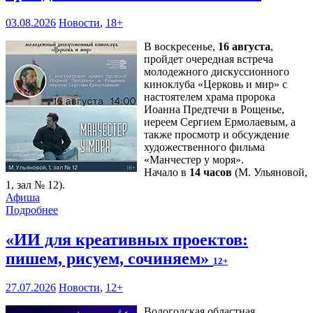
03.08.2026
Новости
,
18+
В воскресенье,
16 августа
,
пройдет очередная встреча
молодежного дискуссионного
киноклуба «Церковь и мир» с
настоятелем храма пророка
Иоанна Предтечи в Рощенье,
иереем Сергием Ермолаевым, а
также просмотр и обсуждение
художественного фильма
«Манчестер у моря».
Начало в
14 часов
(М. Ульяновой,
1, зал № 12).
Афиша
Подробнее
«ИИ для креативных проектов:
пишем, рисуем, сочиняем»
12+
27.07.2026
Новости
,
12+
Вологодская областная