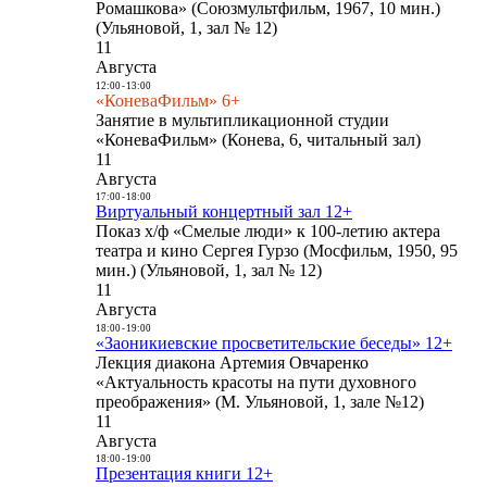
Ромашкова» (Союзмультфильм, 1967, 10 мин.)
(Ульяновой, 1, зал № 12)
11
Августа
12:00
-
13:00
«КоневаФильм» 6+
Занятие в мультипликационной студии
«КоневаФильм» (Конева, 6, читальный зал)
11
Августа
17:00
-
18:00
Виртуальный концертный зал 12+
Показ х/ф «Смелые люди» к 100-летию актера
театра и кино Сергея Гурзо (Мосфильм, 1950, 95
мин.) (Ульяновой, 1, зал № 12)
11
Августа
18:00
-
19:00
«Заоникиевские просветительские беседы» 12+
Лекция диакона Артемия Овчаренко
«Актуальность красоты на пути духовного
преображения» (М. Ульяновой, 1, зале №12)
11
Августа
18:00
-
19:00
Презентация книги 12+