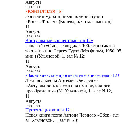
Августа
12:00
-
13:00
«КоневаФильм» 6+
Занятие в мультипликационной студии
«КоневаФильм» (Конева, 6, читальный зал)
11
Августа
17:00
-
18:00
Виртуальный концертный зал 12+
Показ х/ф «Смелые люди» к 100-летию актера
театра и кино Сергея Гурзо (Мосфильм, 1950, 95
мин.) (Ульяновой, 1, зал № 12)
11
Августа
18:00
-
19:00
«Заоникиевские просветительские беседы» 12+
Лекция диакона Артемия Овчаренко
«Актуальность красоты на пути духовного
преображения» (М. Ульяновой, 1, зале №12)
11
Августа
18:00
-
19:00
Презентация книги 12+
Новая книга поэта Антона Чёрного «Сбор» (ул.
М. Ульяновой, 1, зал № 20)