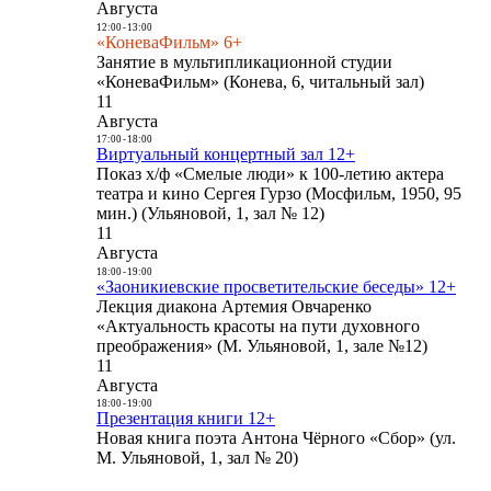
Августа
12:00
-
13:00
«КоневаФильм» 6+
Занятие в мультипликационной студии
«КоневаФильм» (Конева, 6, читальный зал)
11
Августа
17:00
-
18:00
Виртуальный концертный зал 12+
Показ х/ф «Смелые люди» к 100-летию актера
театра и кино Сергея Гурзо (Мосфильм, 1950, 95
мин.) (Ульяновой, 1, зал № 12)
11
Августа
18:00
-
19:00
«Заоникиевские просветительские беседы» 12+
Лекция диакона Артемия Овчаренко
«Актуальность красоты на пути духовного
преображения» (М. Ульяновой, 1, зале №12)
11
Августа
18:00
-
19:00
Презентация книги 12+
Новая книга поэта Антона Чёрного «Сбор» (ул.
М. Ульяновой, 1, зал № 20)