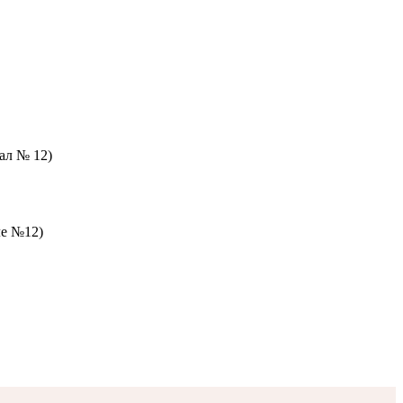
зал № 12)
ле №12)