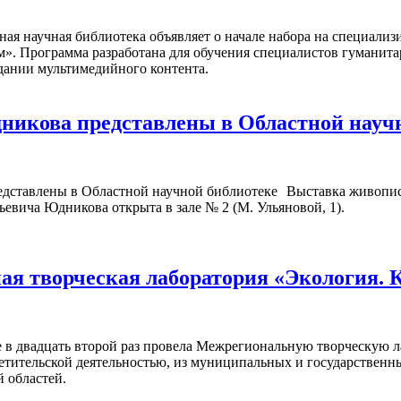
ная научная библиотека объявляет о начале набора на специал
м». Программа разработана для обучения специалистов гуманита
дании мультимедийного контента.
икова представлены в Областной науч
Выставка живопис
ьевича Юдникова открыта в зале № 2 (М. Ульяновой, 1).
я творческая лаборатория «Экология. 
 в двадцать второй раз провела Межрегиональную творческую л
ветительской деятельностью, из муниципальных и государствен
 областей.