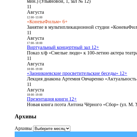
мин.) (Ульяновой, 1, зал № 12)
11
Августа
12:00
-
13:00
«КоневаФильм» 6+
Занятие в мультипликационной студии «КоневаФиль
11
Августа
17:00
-
18:00
Виртуальный концертный зал 12+
Показ х/ф «Смелые люди» к 100-летию актера театра
11
Августа
18:00
-
19:00
«Заоникиевские просветительские беседы» 12+
Лекция диакона Артемия Овчаренко «Актуальность 
11
Августа
18:00
-
19:00
Презентация книги 12+
Новая книга поэта Антона Чёрного «Сбор» (ул. М. У
Архивы
Архивы