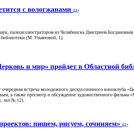
етится с вологжанами
12+
аук, палеоиллюстратором из Челябинска Дмитрием Богдановым пр
библиотеки (М. Ульяновой, 1).
Церковь и мир» пройдет в Областной би
т очередная встреча молодежного дискуссионного киноклуба «Ц
вым, а также просмотр и обсуждение художественного фильма «
, зал № 12).
проектов: пишем, рисуем, сочиняем»
12+