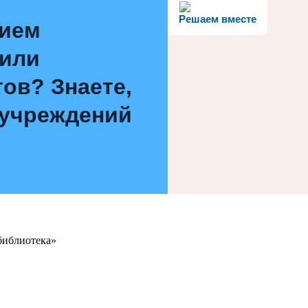
Решаем вместе
нием
 или
ов? Знаете,
 учреждений
библиотека»