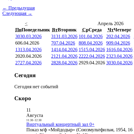
← Предыдущая
Следующая →
<
Апрель 2026
Пн
Понедельник
Вт
Вторник
Ср
Среда
Чт
Четверг
30
30.03.2026
31
31.03.2026
1
01.04.2026
2
02.04.2026
6
06.04.2026
7
07.04.2026
8
08.04.2026
9
09.04.2026
13
13.04.2026
14
14.04.2026
15
15.04.2026
16
16.04.2026
20
20.04.2026
21
21.04.2026
22
22.04.2026
23
23.04.2026
27
27.04.2026
28
28.04.2026
29
29.04.2026
30
30.04.2026
Сегодня
Сегодня нет событий
Скоро
11
Августа
11:30
-
12:30
Виртуальный концертный зал 0+
Показ м/ф «Мойдодыр» (Союзмультфильм, 1954, 16 