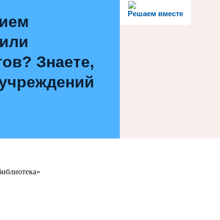
Решаем вместе
нием
 или
ов? Знаете,
 учреждений
библиотека»