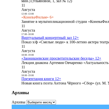
мин.) (Ульяновой, 1, зал № 12)
11
Августа
12:00
-
13:00
«КоневаФильм» 6+
Занятие в мультипликационной студии «КоневаФиль
11
Августа
17:00
-
18:00
Виртуальный концертный зал 12+
Показ х/ф «Смелые люди» к 100-летию актера театра
11
Августа
18:00
-
19:00
«Заоникиевские просветительские беседы» 12+
Лекция диакона Артемия Овчаренко «Актуальность 
11
Августа
18:00
-
19:00
Презентация книги 12+
Новая книга поэта Антона Чёрного «Сбор» (ул. М. У
Архивы
Архивы