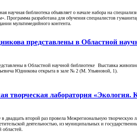
ная научная библиотека объявляет о начале набора на специал
м». Программа разработана для обучения специалистов гуманита
дании мультимедийного контента.
икова представлены в Областной науч
Выставка живопис
ьевича Юдникова открыта в зале № 2 (М. Ульяновой, 1).
я творческая лаборатория «Экология. 
 в двадцать второй раз провела Межрегиональную творческую л
ветительской деятельностью, из муниципальных и государствен
 областей.