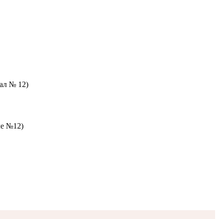
зал № 12)
ле №12)