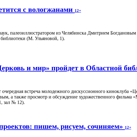
етится с вологжанами
12+
аук, палеоиллюстратором из Челябинска Дмитрием Богдановым пр
библиотеки (М. Ульяновой, 1).
Церковь и мир» пройдет в Областной би
т очередная встреча молодежного дискуссионного киноклуба «Ц
вым, а также просмотр и обсуждение художественного фильма «
, зал № 12).
проектов: пишем, рисуем, сочиняем»
12+