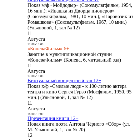
Показ м/ф «Мойдодыр» (Союзмультфильм, 1954,
16 мин.); «Ивашка из Дворца пионеров»
(Союзмультфильм, 1981, 10 мин.); «Паровозик из
Ромашкова» (Союзмультфильм, 1967, 10 мин.)
(Ульяновой, 1, зал № 12)
11
Августа
12:00
-
13:00
«КоневаФильм» 6+
Занятие в мультипликационной студии
«КоневаФильм» (Конева, 6, читальный зал)
11
Августа
17:00
-
18:00
Виртуальный концертный зал 12+
Показ х/ф «Смелые люди» к 100-летию актера
театра и кино Сергея Гурзо (Мосфильм, 1950, 95
мин.) (Ульяновой, 1, зал № 12)
11
Августа
18:00
-
19:00
Презентация книги 12+
Новая книга поэта Антона Чёрного «Сбор» (ул.
М. Ульяновой, 1, зал № 20)
12