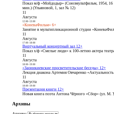
Показ м/ф «Мойдодыр» (Союзмультфильм, 1954, 16 
мин.) (Ульяновой, 1, зал № 12)
11
Августа
12:00
-
13:00
«КоневаФильм» 6+
Занятие в мультипликационной студии «КоневаФиль
11
Августа
17:00
-
18:00
Виртуальный концертный зал 12+
Показ х/ф «Смелые люди» к 100-летию актера театра
11
Августа
18:00
-
19:00
«Заоникиевские просветительские беседы» 12+
Лекция диакона Артемия Овчаренко «Актуальность 
11
Августа
18:00
-
19:00
Презентация книги 12+
Новая книга поэта Антона Чёрного «Сбор» (ул. М. У
Архивы
Архивы