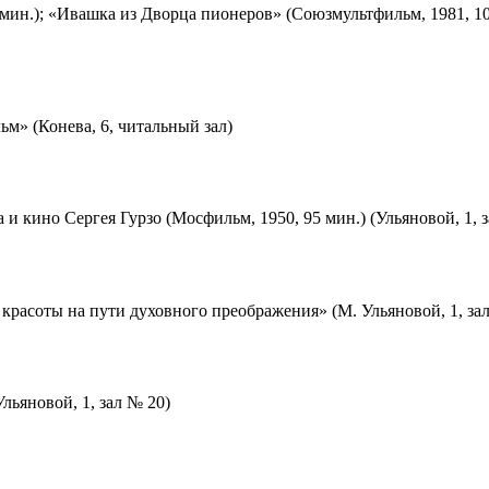
мин.); «Ивашка из Дворца пионеров» (Союзмультфильм, 1981, 10
м» (Конева, 6, читальный зал)
 и кино Сергея Гурзо (Мосфильм, 1950, 95 мин.) (Ульяновой, 1, 
красоты на пути духовного преображения» (М. Ульяновой, 1, за
льяновой, 1, зал № 20)