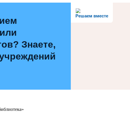
Решаем вместе
нием
 или
ов? Знаете,
 учреждений
библиотека»