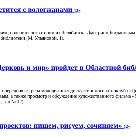
етится с вологжанами
12+
аук, палеоиллюстратором из Челябинска Дмитрием Богдановым пр
библиотеки (М. Ульяновой, 1).
Церковь и мир» пройдет в Областной би
т очередная встреча молодежного дискуссионного киноклуба «Ц
вым, а также просмотр и обсуждение художественного фильма «
, зал № 12).
проектов: пишем, рисуем, сочиняем»
12+