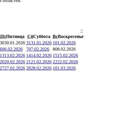
 областей.
>
Пт
Пятница
Сб
Суббота
Вс
Воскресенье
30
30.01.2026
31
31.01.2026
1
01.02.2026
6
06.02.2026
7
07.02.2026
8
08.02.2026
13
13.02.2026
14
14.02.2026
15
15.02.2026
20
20.02.2026
21
21.02.2026
22
22.02.2026
27
27.02.2026
28
28.02.2026
1
01.03.2026