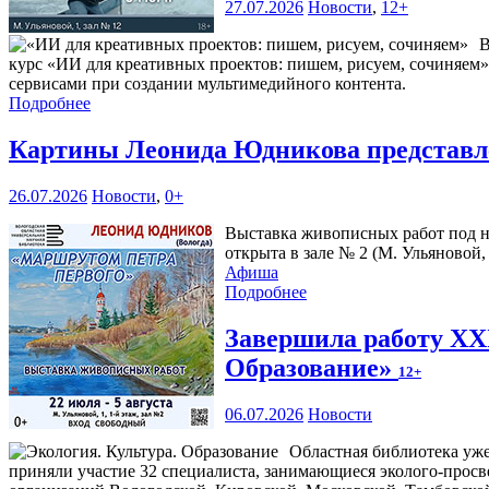
27.07.2026
Новости
,
12+
В
курс «ИИ для креативных проектов: пишем, рисуем, сочиняем»
сервисами при создании мультимедийного контента.
Подробнее
Картины Леонида Юдникова представл
26.07.2026
Новости
,
0+
Выставка живописных работ под н
открыта в зале № 2 (М. Ульяновой, 
Афиша
Подробнее
Завершила работу XX
Образование»
12+
06.07.2026
Новости
Областная библиотека уже
приняли участие 32 специалиста, занимающиеся эколого-прос