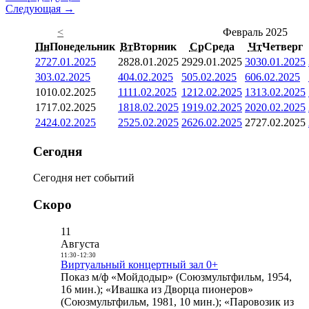
Следующая →
<
Февраль 2025
Пн
Понедельник
Вт
Вторник
Ср
Среда
Чт
Четверг
27
27.01.2025
28
28.01.2025
29
29.01.2025
30
30.01.2025
3
03.02.2025
4
04.02.2025
5
05.02.2025
6
06.02.2025
10
10.02.2025
11
11.02.2025
12
12.02.2025
13
13.02.2025
17
17.02.2025
18
18.02.2025
19
19.02.2025
20
20.02.2025
24
24.02.2025
25
25.02.2025
26
26.02.2025
27
27.02.2025
Сегодня
Сегодня нет событий
Скоро
11
Августа
11:30
-
12:30
Виртуальный концертный зал 0+
Показ м/ф «Мойдодыр» (Союзмультфильм, 1954,
16 мин.); «Ивашка из Дворца пионеров»
(Союзмультфильм, 1981, 10 мин.); «Паровозик из