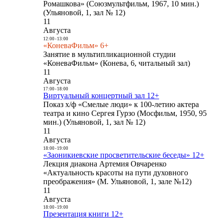
Ромашкова» (Союзмультфильм, 1967, 10 мин.)
(Ульяновой, 1, зал № 12)
11
Августа
12:00
-
13:00
«КоневаФильм» 6+
Занятие в мультипликационной студии
«КоневаФильм» (Конева, 6, читальный зал)
11
Августа
17:00
-
18:00
Виртуальный концертный зал 12+
Показ х/ф «Смелые люди» к 100-летию актера
театра и кино Сергея Гурзо (Мосфильм, 1950, 95
мин.) (Ульяновой, 1, зал № 12)
11
Августа
18:00
-
19:00
«Заоникиевские просветительские беседы» 12+
Лекция диакона Артемия Овчаренко
«Актуальность красоты на пути духовного
преображения» (М. Ульяновой, 1, зале №12)
11
Августа
18:00
-
19:00
Презентация книги 12+