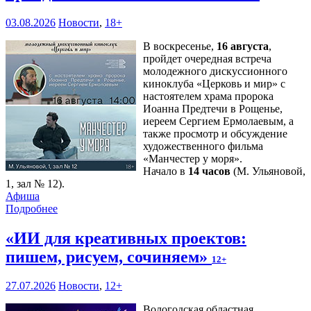
03.08.2026
Новости
,
18+
В воскресенье,
16 августа
,
пройдет очередная встреча
молодежного дискуссионного
киноклуба «Церковь и мир» с
настоятелем храма пророка
Иоанна Предтечи в Рощенье,
иереем Сергием Ермолаевым, а
также просмотр и обсуждение
художественного фильма
«Манчестер у моря».
Начало в
14 часов
(М. Ульяновой,
1, зал № 12).
Афиша
Подробнее
«ИИ для креативных проектов:
пишем, рисуем, сочиняем»
12+
27.07.2026
Новости
,
12+
Вологодская областная