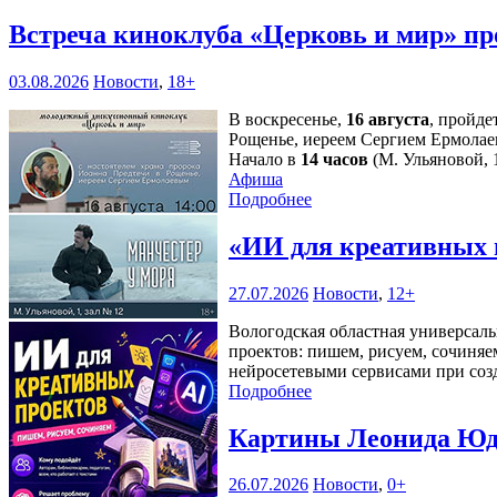
Встреча киноклуба «Церковь и мир» пр
03.08.2026
Новости
,
18+
В воскресенье,
16 августа
, пройде
Рощенье, иереем Сергием Ермолае
Начало в
14 часов
(М. Ульяновой, 1
Афиша
Подробнее
«ИИ для креативных 
27.07.2026
Новости
,
12+
Вологодская областная универсаль
проектов: пишем, рисуем, сочиняе
нейросетевыми сервисами при соз
Подробнее
Картины Леонида Юдн
26.07.2026
Новости
,
0+