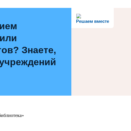
Решаем вместе
нием
 или
ов? Знаете,
 учреждений
библиотека»