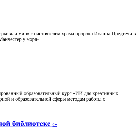
ерковь и мир» с настоятелем храма пророка Иоанна Предтечи в
Манчестер у моря».
изированный образовательный курс «ИИ для креативных
рной и образовательной сферы методам работы с
ной библиотеке
0+