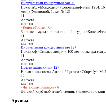
Виртуальный концертный зал 0+
Показ м/ф «Мойдодыр» (Союзмультфильм, 1954, 16 
мин.) (Ульяновой, 1, зал № 12)
11
Августа
12:00
-
13:00
«КоневаФильм» 6+
Занятие в мультипликационной студии «КоневаФиль
11
Августа
17:00
-
18:00
Виртуальный концертный зал 12+
Показ х/ф «Смелые люди» к 100-летию актера театра
11
Августа
18:00
-
19:00
Презентация книги 12+
Новая книга поэта Антона Чёрного «Сбор» (ул. М. У
12
Августа
12:00
-
13:00
«Читающая лошадка» 6+
Детский клуб любителей чтения. Знакомство с книг
Архивы