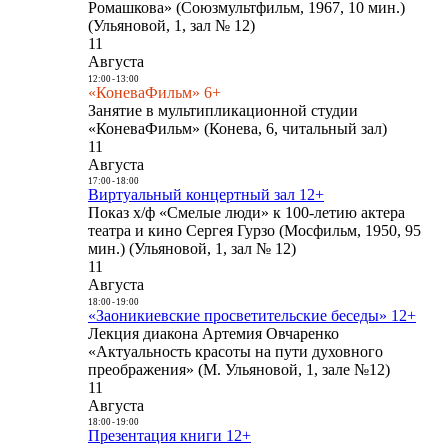
Ромашкова» (Союзмультфильм, 1967, 10 мин.)
(Ульяновой, 1, зал № 12)
11
Августа
12:00
-
13:00
«КоневаФильм» 6+
Занятие в мультипликационной студии
«КоневаФильм» (Конева, 6, читальный зал)
11
Августа
17:00
-
18:00
Виртуальный концертный зал 12+
Показ х/ф «Смелые люди» к 100-летию актера
театра и кино Сергея Гурзо (Мосфильм, 1950, 95
мин.) (Ульяновой, 1, зал № 12)
11
Августа
18:00
-
19:00
«Заоникиевские просветительские беседы» 12+
Лекция диакона Артемия Овчаренко
«Актуальность красоты на пути духовного
преображения» (М. Ульяновой, 1, зале №12)
11
Августа
18:00
-
19:00
Презентация книги 12+