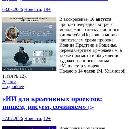
03.08.2026
Новости
,
18+
В воскресенье,
16 августа
,
пройдет очередная встреча
молодежного дискуссионного
киноклуба «Церковь и мир» с
настоятелем храма пророка
Иоанна Предтечи в Рощенье,
иереем Сергием Ермолаевым, а
также просмотр и обсуждение
художественного фильма
«Манчестер у моря».
Начало в
14 часов
(М. Ульяновой,
1, зал № 12).
Афиша
Подробнее
«ИИ для креативных проектов:
пишем, рисуем, сочиняем»
12+
27.07.2026
Новости
,
12+
Вологодская областная