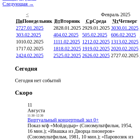
Следующая →
<
Февраль 2025
Пн
Понедельник
Вт
Вторник
Ср
Среда
Чт
Четверг
27
27.01.2025
28
28.01.2025
29
29.01.2025
30
30.01.2025
3
03.02.2025
4
04.02.2025
5
05.02.2025
6
06.02.2025
10
10.02.2025
11
11.02.2025
12
12.02.2025
13
13.02.2025
17
17.02.2025
18
18.02.2025
19
19.02.2025
20
20.02.2025
24
24.02.2025
25
25.02.2025
26
26.02.2025
27
27.02.2025
Сегодня
Сегодня нет событий
Скоро
11
Августа
11:30
-
12:30
Виртуальный концертный зал 0+
Показ м/ф «Мойдодыр» (Союзмультфильм, 1954,
16 мин.); «Ивашка из Дворца пионеров»
(Союзмультфильм, 1981, 10 мин.); «Паровозик из