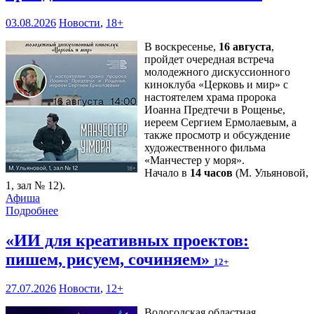
03.08.2026
Новости
,
18+
В воскресенье,
16 августа
,
пройдет очередная встреча
молодежного дискуссионного
киноклуба «Церковь и мир» с
настоятелем храма пророка
Иоанна Предтечи в Рощенье,
иереем Сергием Ермолаевым, а
также просмотр и обсуждение
художественного фильма
«Манчестер у моря».
Начало в
14 часов
(М. Ульяновой,
1, зал № 12).
Афиша
Подробнее
«ИИ для креативных проектов:
пишем, рисуем, сочиняем»
12+
27.07.2026
Новости
,
12+
Вологодская областная