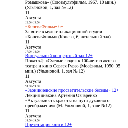
Ромашкова» (Союзмультфильм, 1967, 10 мин.)
(Ульяновой, 1, зал № 12)
11
Августа
12:00
-
13:00
«КоневаФильм» 6+
Занятие в мультипликационной студии
«КоневаФильм» (Конева, 6, читальный зал)
11
Августа
17:00
-
18:00
Виртуальный концертный зал 12+
Показ х/ф «Смелые люди» к 100-летию актера
театра и кино Сергея Гурзо (Мосфильм, 1950, 95
мин.) (Ульяновой, 1, зал № 12)
11
Августа
18:00
-
19:00
«Заоникиевские просветительские беседы» 12+
Лекция диакона Артемия Овчаренко
«Актуальность красоты на пути духовного
преображения» (М. Ульяновой, 1, зале №12)
11
Августа
18:00
-
19:00
Презентация книги 12+