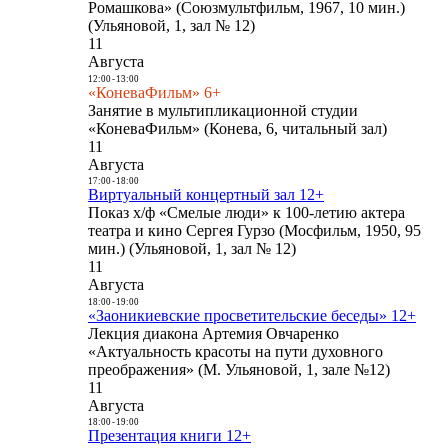
Ромашкова» (Союзмультфильм, 1967, 10 мин.)
(Ульяновой, 1, зал № 12)
11
Августа
12:00
-
13:00
«КоневаФильм» 6+
Занятие в мультипликационной студии
«КоневаФильм» (Конева, 6, читальный зал)
11
Августа
17:00
-
18:00
Виртуальный концертный зал 12+
Показ х/ф «Смелые люди» к 100-летию актера
театра и кино Сергея Гурзо (Мосфильм, 1950, 95
мин.) (Ульяновой, 1, зал № 12)
11
Августа
18:00
-
19:00
«Заоникиевские просветительские беседы» 12+
Лекция диакона Артемия Овчаренко
«Актуальность красоты на пути духовного
преображения» (М. Ульяновой, 1, зале №12)
11
Августа
18:00
-
19:00
Презентация книги 12+