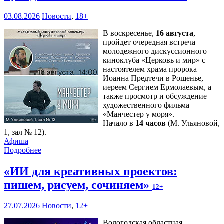
03.08.2026
Новости
,
18+
В воскресенье,
16 августа
,
пройдет очередная встреча
молодежного дискуссионного
киноклуба «Церковь и мир» с
настоятелем храма пророка
Иоанна Предтечи в Рощенье,
иереем Сергием Ермолаевым, а
также просмотр и обсуждение
художественного фильма
«Манчестер у моря».
Начало в
14 часов
(М. Ульяновой,
1, зал № 12).
Афиша
Подробнее
«ИИ для креативных проектов:
пишем, рисуем, сочиняем»
12+
27.07.2026
Новости
,
12+
Вологодская областная