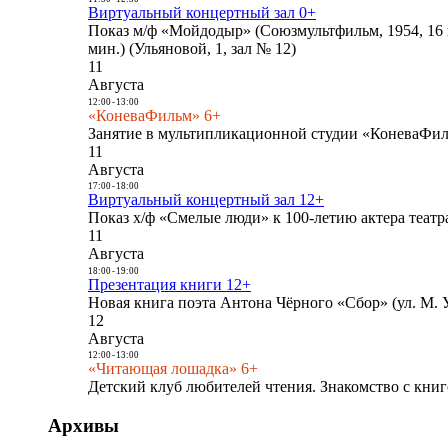
Виртуальный концертный зал 0+
Показ м/ф «Мойдодыр» (Союзмультфильм, 1954, 16 
мин.) (Ульяновой, 1, зал № 12)
11
Августа
12:00
-
13:00
«КоневаФильм» 6+
Занятие в мультипликационной студии «КоневаФиль
11
Августа
17:00
-
18:00
Виртуальный концертный зал 12+
Показ х/ф «Смелые люди» к 100-летию актера театра
11
Августа
18:00
-
19:00
Презентация книги 12+
Новая книга поэта Антона Чёрного «Сбор» (ул. М. У
12
Августа
12:00
-
13:00
«Читающая лошадка» 6+
Детский клуб любителей чтения. Знакомство с книг
Архивы