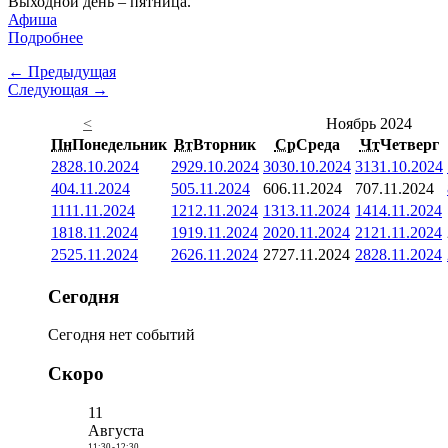
Выходной день – пятница.
Афиша
Подробнее
← Предыдущая
Следующая →
<
Ноябрь 2024
Пн
Понедельник
Вт
Вторник
Ср
Среда
Чт
Четверг
28
28.10.2024
29
29.10.2024
30
30.10.2024
31
31.10.2024
4
04.11.2024
5
05.11.2024
6
06.11.2024
7
07.11.2024
11
11.11.2024
12
12.11.2024
13
13.11.2024
14
14.11.2024
18
18.11.2024
19
19.11.2024
20
20.11.2024
21
21.11.2024
25
25.11.2024
26
26.11.2024
27
27.11.2024
28
28.11.2024
Сегодня
Сегодня нет событий
Скоро
11
Августа
11:30
-
12:30