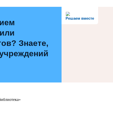
Решаем вместе
нием
 или
ов? Знаете,
 учреждений
библиотека»