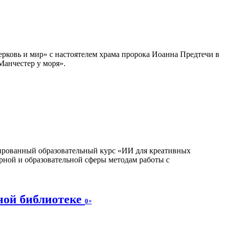
ерковь и мир» с настоятелем храма пророка Иоанна Предтечи в
Манчестер у моря».
изированный образовательный курс «ИИ для креативных
рной и образовательной сферы методам работы с
ной библиотеке
0+