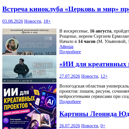
Встреча киноклуба «Церковь и мир» пр
03.08.2026
Новости
,
18+
В воскресенье,
16 августа
, пройде
Рощенье, иереем Сергием Ермолае
Начало в
14 часов
(М. Ульяновой, 1
Афиша
Подробнее
«ИИ для креативных 
27.07.2026
Новости
,
12+
Вологодская областная универсаль
проектов: пишем, рисуем, сочиняе
нейросетевыми сервисами при соз
Подробнее
Картины Леонида Юдн
26.07.2026
Новости
,
0+