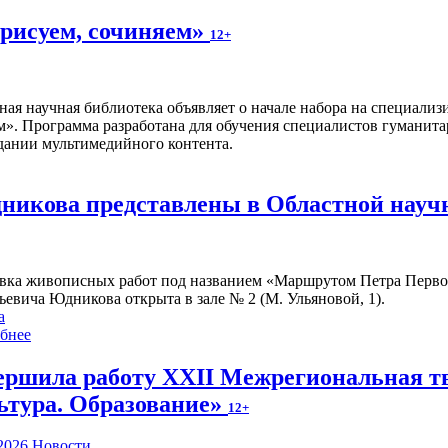
 рисуем, сочиняем»
12+
ная научная библиотека объявляет о начале набора на специал
м». Программа разработана для обучения специалистов гуманита
дании мультимедийного контента.
икова представлены в Областной науч
вка живописных работ под названием «Маршрутом Петра Первого
ьевича Юдникова открыта в зале № 2 (М. Ульяновой, 1).
а
бнее
ершила работу XXII Межрегиональная тв
ьтура. Образование»
12+
2026
Новости