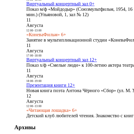
Виртуальный концертный зал 0+
Показ м/ф «Мойдодыр» (Союзмультфильм, 1954, 16 
мин.) (Ульяновой, 1, зал № 12)
11
Августа
12:00
-
13:00
«КоневаФильм» 6+
Занятие в мультипликационной студии «КоневаФиль
11
Августа
17:00
-
18:00
Виртуальный концертный зал 12+
Показ х/ф «Смелые люди» к 100-летию актера театра
11
Августа
18:00
-
19:00
Презентация книги 12+
Новая книга поэта Антона Чёрного «Сбор» (ул. М. У
12
Августа
12:00
-
13:00
«Читающая лошадка» 6+
Детский клуб любителей чтения. Знакомство с книг
Архивы