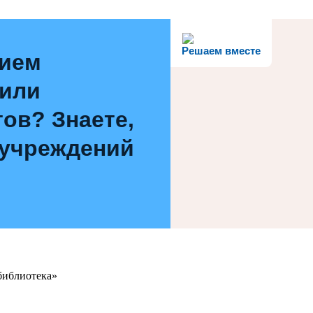
Решаем вместе
нием
 или
ов? Знаете,
 учреждений
библиотека»