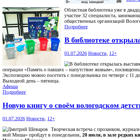
Областная библиотека уже в двадц
участие 32 специалиста, занимающ
общественных организаций Волого
Подробнее
В библиотеке открыл
01.07.2026
Новости
,
12+
операции «Память о павших – напутствие живым», посвященная 
Экспозицию можно посетить с понедельника по четверг с 11 до 1
Выходной день – пятница.
Афиша
Подробнее
Новую книгу о своём вологодском детс
01.07.2026
Новости
,
12+
Творческая встреча с прозаиком, журна
мой Миша» пройдут в понедельник,
20 июля, в зале редких к