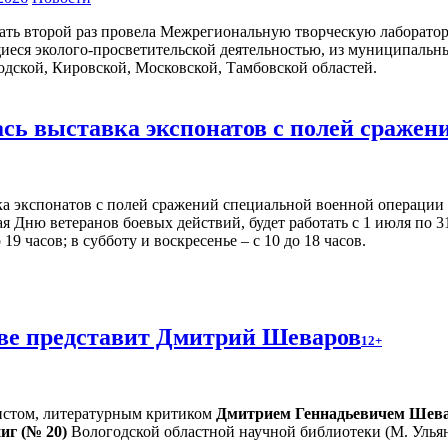
ать второй раз провела Межрегиональную творческую лаборатор
иеся эколого-просветительской деятельностью, из муниципальн
дской, Кировской, Московской, Тамбовской областей.
ась выставка экспонатов с полей сраже
Дню ветеранов боевых действий, будет работать с 1 июля по 31 
9 часов; в субботу и воскресенье – с 10 до 18 часов.
тве представит Дмитрий Шеваров
12+
листом, литературным критиком
Дмитрием Геннадьевичем Шев
ниг (№ 20)
Вологодской областной научной библиотеки (М. Ульян