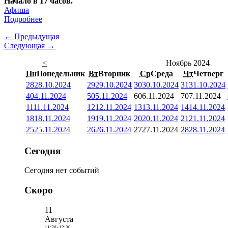
Начало в 17 часов.
Афиша
Подробнее
← Предыдущая
Следующая →
<
Ноябрь 2024
Пн
Понедельник
Вт
Вторник
Ср
Среда
Чт
Четверг
28
28.10.2024
29
29.10.2024
30
30.10.2024
31
31.10.2024
4
04.11.2024
5
05.11.2024
6
06.11.2024
7
07.11.2024
11
11.11.2024
12
12.11.2024
13
13.11.2024
14
14.11.2024
18
18.11.2024
19
19.11.2024
20
20.11.2024
21
21.11.2024
25
25.11.2024
26
26.11.2024
27
27.11.2024
28
28.11.2024
Сегодня
Сегодня нет событий
Скоро
11
Августа
11:30
-
12:30