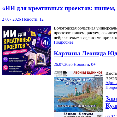
«ИИ для креативных проектов: пишем,
27.07.2026
Новости
,
12+
Вологодская областная универсаль
проектов: пишем, рисуем, сочиняе
нейросетевыми сервисами при соз
Подробнее
Картины Леонида Юдн
26.07.2026
Новости
,
0+
Выста
Аркад
Афиш
Подро
Зав
Кул
06.07.