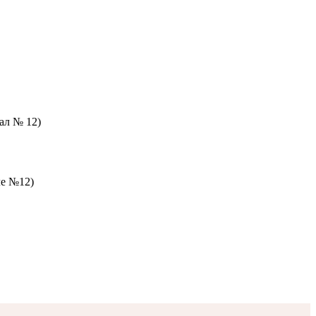
зал № 12)
ле №12)