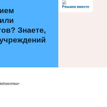
Решаем вместе
нием
 или
ов? Знаете,
 учреждений
библиотека»