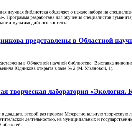
ная научная библиотека объявляет о начале набора на специал
м». Программа разработана для обучения специалистов гуманита
дании мультимедийного контента.
икова представлены в Областной науч
Выставка живопис
ьевича Юдникова открыта в зале № 2 (М. Ульяновой, 1).
я творческая лаборатория «Экология. 
 в двадцать второй раз провела Межрегиональную творческую л
ветительской деятельностью, из муниципальных и государствен
 областей.