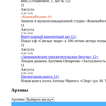
мин.) (Ульяновой, 1, зал № 12)
11
Августа
12:00
-
13:00
«КоневаФильм» 6+
Занятие в мультипликационной студии «КоневаФиль
11
Августа
17:00
-
18:00
Виртуальный концертный зал 12+
Показ х/ф «Смелые люди» к 100-летию актера театра
11
Августа
18:00
-
19:00
«Заоникиевские просветительские беседы» 12+
Лекция диакона Артемия Овчаренко «Актуальность 
11
Августа
18:00
-
19:00
Презентация книги 12+
Новая книга поэта Антона Чёрного «Сбор» (ул. М. У
Архивы
Архивы