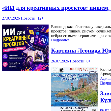
«ИИ для креативных проектов: пишем,
27.07.2026
Новости
,
12+
Вологодская областная универсаль
проектов: пишем, рисуем, сочиняе
нейросетевыми сервисами при соз
Подробнее
Картины Леонида Юдн
26.07.2026
Новости
,
0+
Выста
Аркад
Афиш
Подро
Зав
Кул
06.07.