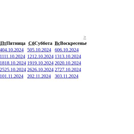
>
Пт
Пятница
Сб
Суббота
Вс
Воскресенье
4
04.10.2024
5
05.10.2024
6
06.10.2024
11
11.10.2024
12
12.10.2024
13
13.10.2024
18
18.10.2024
19
19.10.2024
20
20.10.2024
25
25.10.2024
26
26.10.2024
27
27.10.2024
1
01.11.2024
2
02.11.2024
3
03.11.2024