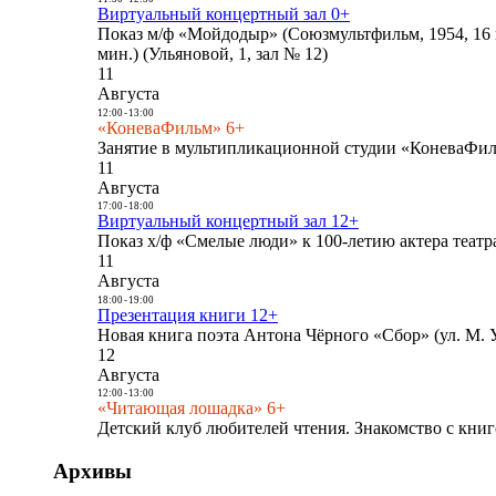
Виртуальный концертный зал 0+
Показ м/ф «Мойдодыр» (Союзмультфильм, 1954, 16 
мин.) (Ульяновой, 1, зал № 12)
11
Августа
12:00
-
13:00
«КоневаФильм» 6+
Занятие в мультипликационной студии «КоневаФиль
11
Августа
17:00
-
18:00
Виртуальный концертный зал 12+
Показ х/ф «Смелые люди» к 100-летию актера театра
11
Августа
18:00
-
19:00
Презентация книги 12+
Новая книга поэта Антона Чёрного «Сбор» (ул. М. У
12
Августа
12:00
-
13:00
«Читающая лошадка» 6+
Детский клуб любителей чтения. Знакомство с книг
Архивы