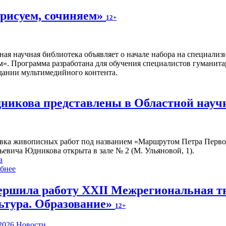
 рисуем, сочиняем»
12+
ная научная библиотека объявляет о начале набора на специал
м». Программа разработана для обучения специалистов гуманита
дании мультимедийного контента.
икова представлены в Областной науч
вка живописных работ под названием «Маршрутом Петра Первого
ьевича Юдникова открыта в зале № 2 (М. Ульяновой, 1).
а
бнее
ершила работу XXII Межрегиональная тв
ьтура. Образование»
12+
2026
Новости