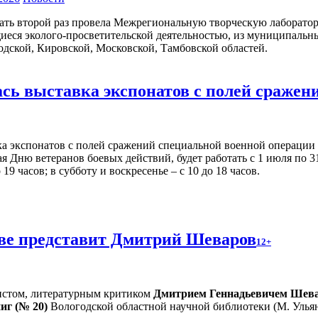
ать второй раз провела Межрегиональную творческую лаборатор
иеся эколого-просветительской деятельностью, из муниципальн
дской, Кировской, Московской, Тамбовской областей.
ась выставка экспонатов с полей сраже
Дню ветеранов боевых действий, будет работать с 1 июля по 31 
9 часов; в субботу и воскресенье – с 10 до 18 часов.
тве представит Дмитрий Шеваров
12+
листом, литературным критиком
Дмитрием Геннадьевичем Шев
ниг (№ 20)
Вологодской областной научной библиотеки (М. Ульян