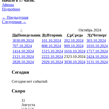
Начало в 17 часов.
Афиша
Подробнее
← Предыдущая
Следующая →
<
Октябрь 2024
Пн
Понедельник
Вт
Вторник
Ср
Среда
Чт
Четверг
30
30.09.2024
1
01.10.2024
2
02.10.2024
3
03.10.2024
7
07.10.2024
8
08.10.2024
9
09.10.2024
10
10.10.2024
14
14.10.2024
15
15.10.2024
16
16.10.2024
17
17.10.2024
21
21.10.2024
22
22.10.2024
23
23.10.2024
24
24.10.2024
28
28.10.2024
29
29.10.2024
30
30.10.2024
31
31.10.2024
Сегодня
Сегодня нет событий
Скоро
11
Августа
11:30
-
12:30