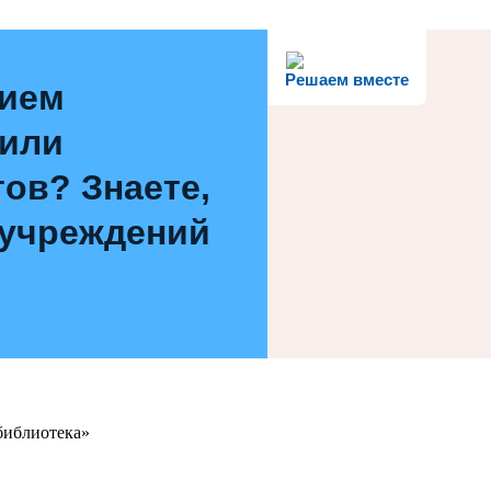
Решаем вместе
нием
 или
ов? Знаете,
 учреждений
библиотека»