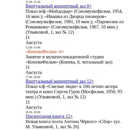
11:30
-
12:30
Виртуальный концертный зал 0+
Показ м/ф «Мойдодыр» (Союзмультфильм, 1954,
16 мин.); «Ивашка из Дворца пионеров»
(Союзмультфильм, 1981, 10 мин.); «Паровозик из
Ромашкова» (Союзмультфильм, 1967, 10 мин.)
(Ульяновой, 1, зал № 12)
11
Августа
12:00
-
13:00
«КоневаФильм» 6+
Занятие в мультипликационной студии
«КоневаФильм» (Конева, 6, читальный зал)
11
Августа
17:00
-
18:00
Виртуальный концертный зал 12+
Показ х/ф «Смелые люди» к 100-летию актера
театра и кино Сергея Гурзо (Мосфильм, 1950, 95
мин.) (Ульяновой, 1, зал № 12)
11
Августа
18:00
-
19:00
Презентация книги 12+
Новая книга поэта Антона Чёрного «Сбор» (ул.
М. Ульяновой, 1, зал № 20)