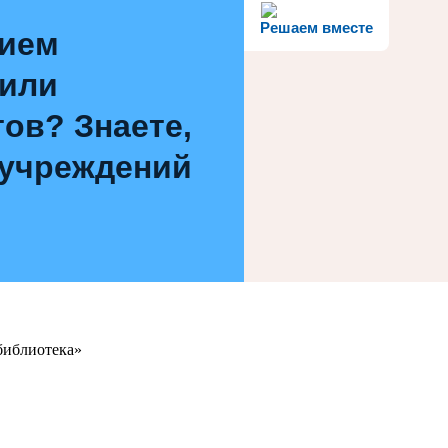
Решаем вместе
нием
 или
ов? Знаете,
 учреждений
библиотека»