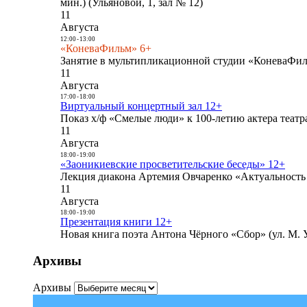
мин.) (Ульяновой, 1, зал № 12)
11
Августа
12:00
-
13:00
«КоневаФильм» 6+
Занятие в мультипликационной студии «КоневаФиль
11
Августа
17:00
-
18:00
Виртуальный концертный зал 12+
Показ х/ф «Смелые люди» к 100-летию актера театра
11
Августа
18:00
-
19:00
«Заоникиевские просветительские беседы» 12+
Лекция диакона Артемия Овчаренко «Актуальность 
11
Августа
18:00
-
19:00
Презентация книги 12+
Новая книга поэта Антона Чёрного «Сбор» (ул. М. У
Архивы
Архивы