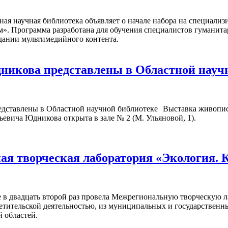
ная научная библиотека объявляет о начале набора на специал
м». Программа разработана для обучения специалистов гуманита
дании мультимедийного контента.
икова представлены в Областной науч
Выставка живопис
ьевича Юдникова открыта в зале № 2 (М. Ульяновой, 1).
я творческая лаборатория «Экология. 
 в двадцать второй раз провела Межрегиональную творческую л
ветительской деятельностью, из муниципальных и государствен
 областей.