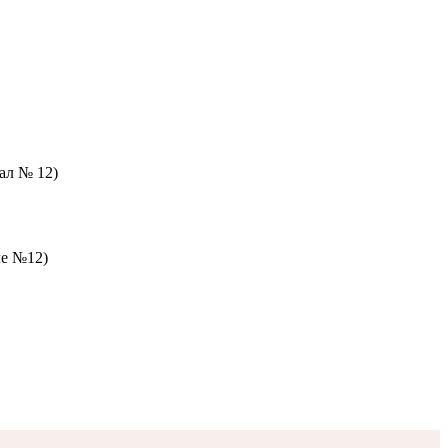
зал № 12)
ле №12)