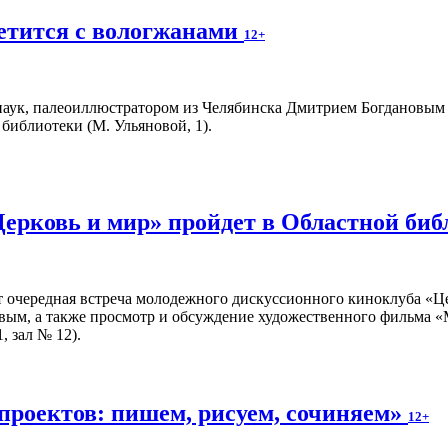
етится с вологжанами
12+
аук, палеоиллюстратором из Челябинска Дмитрием Богдановым пр
библиотеки (М. Ульяновой, 1).
Церковь и мир» пройдет в Областной би
т очередная встреча молодежного дискуссионного киноклуба «Ц
вым, а также просмотр и обсуждение художественного фильма «
, зал № 12).
проектов: пишем, рисуем, сочиняем»
12+