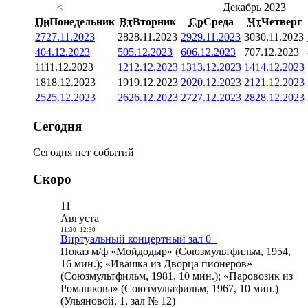
<
Декабрь 2023
Пн
Понедельник
Вт
Вторник
Ср
Среда
Чт
Четверг
27
27.11.2023
28
28.11.2023
29
29.11.2023
30
30.11.2023
4
04.12.2023
5
05.12.2023
6
06.12.2023
7
07.12.2023
11
11.12.2023
12
12.12.2023
13
13.12.2023
14
14.12.2023
18
18.12.2023
19
19.12.2023
20
20.12.2023
21
21.12.2023
25
25.12.2023
26
26.12.2023
27
27.12.2023
28
28.12.2023
Сегодня
Сегодня нет событий
Скоро
11
Августа
11:30
-
12:30
Виртуальный концертный зал 0+
Показ м/ф «Мойдодыр» (Союзмультфильм, 1954,
16 мин.); «Ивашка из Дворца пионеров»
(Союзмультфильм, 1981, 10 мин.); «Паровозик из
Ромашкова» (Союзмультфильм, 1967, 10 мин.)
(Ульяновой, 1, зал № 12)