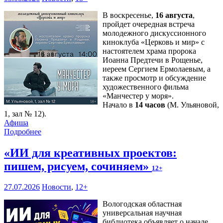
В воскресенье,
16 августа
,
пройдет очередная встреча
молодежного дискуссионного
киноклуба «Церковь и мир» с
настоятелем храма пророка
Иоанна Предтечи в Рощенье,
иереем Сергием Ермолаевым, а
также просмотр и обсуждение
художественного фильма
«Манчестер у моря».
Начало в
14 часов
(М. Ульяновой,
1, зал № 12).
Афиша
Подробнее
«ИИ для креативных проектов:
пишем, рисуем, сочиняем»
12+
27.07.2026
Новости
,
12+
Вологодская областная
универсальная научная
библиотека объявляет о начале