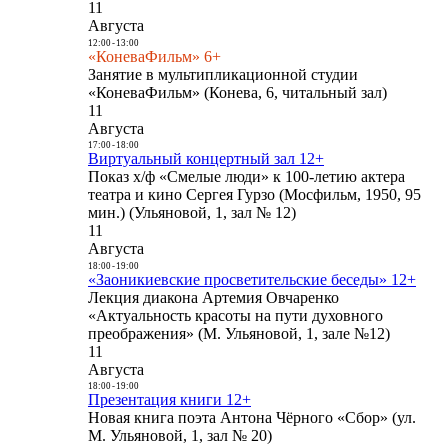
11
Августа
12:00
-
13:00
«КоневаФильм» 6+
Занятие в мультипликационной студии
«КоневаФильм» (Конева, 6, читальный зал)
11
Августа
17:00
-
18:00
Виртуальный концертный зал 12+
Показ х/ф «Смелые люди» к 100-летию актера
театра и кино Сергея Гурзо (Мосфильм, 1950, 95
мин.) (Ульяновой, 1, зал № 12)
11
Августа
18:00
-
19:00
«Заоникиевские просветительские беседы» 12+
Лекция диакона Артемия Овчаренко
«Актуальность красоты на пути духовного
преображения» (М. Ульяновой, 1, зале №12)
11
Августа
18:00
-
19:00
Презентация книги 12+
Новая книга поэта Антона Чёрного «Сбор» (ул.
М. Ульяновой, 1, зал № 20)