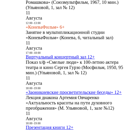
Ромашкова» (Союзмультфильм, 1967, 10 мин.)
(Ульяновой, 1, зал № 12)
11
Августа
12:00
-
13:00
«КоневаФильм» 6+
Занятие в мультипликационной студии
«КоневаФильм» (Конева, 6, читальный зал)
11
Августа
17:00
-
18:00
Виртуальный концертный зал 12+
Показ х/ф «Смелые люди» к 100-летию актера
театра и кино Сергея Гурзо (Мосфильм, 1950, 95
мин.) (Ульяновой, 1, зал № 12)
11
Августа
18:00
-
19:00
«Заоникиевские просветительские беседы» 12+
Лекция диакона Артемия Овчаренко
«Актуальность красоты на пути духовного
преображения» (М. Ульяновой, 1, зале №12)
11
Августа
18:00
-
19:00
Презентация книги 12+