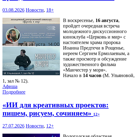
03.08.2026
Новости
,
18+
В воскресенье,
16 августа
,
пройдет очередная встреча
молодежного дискуссионного
киноклуба «Церковь и мир» с
настоятелем храма пророка
Иоанна Предтечи в Рощенье,
иереем Сергием Ермолаевым, а
также просмотр и обсуждение
художественного фильма
«Манчестер у моря».
Начало в
14 часов
(М. Ульяновой,
1, зал № 12).
Афиша
Подробнее
«ИИ для креативных проектов:
пишем, рисуем, сочиняем»
12+
27.07.2026
Новости
,
12+
Вологодская областная