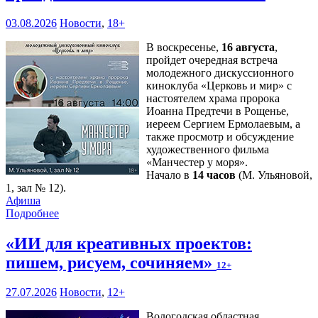
03.08.2026
Новости
,
18+
В воскресенье,
16 августа
,
пройдет очередная встреча
молодежного дискуссионного
киноклуба «Церковь и мир» с
настоятелем храма пророка
Иоанна Предтечи в Рощенье,
иереем Сергием Ермолаевым, а
также просмотр и обсуждение
художественного фильма
«Манчестер у моря».
Начало в
14 часов
(М. Ульяновой,
1, зал № 12).
Афиша
Подробнее
«ИИ для креативных проектов:
пишем, рисуем, сочиняем»
12+
27.07.2026
Новости
,
12+
Вологодская областная