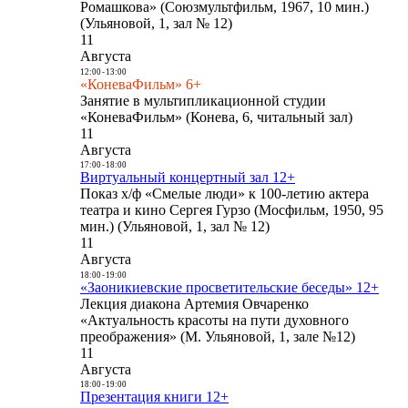
Ромашкова» (Союзмультфильм, 1967, 10 мин.)
(Ульяновой, 1, зал № 12)
11
Августа
12:00
-
13:00
«КоневаФильм» 6+
Занятие в мультипликационной студии
«КоневаФильм» (Конева, 6, читальный зал)
11
Августа
17:00
-
18:00
Виртуальный концертный зал 12+
Показ х/ф «Смелые люди» к 100-летию актера
театра и кино Сергея Гурзо (Мосфильм, 1950, 95
мин.) (Ульяновой, 1, зал № 12)
11
Августа
18:00
-
19:00
«Заоникиевские просветительские беседы» 12+
Лекция диакона Артемия Овчаренко
«Актуальность красоты на пути духовного
преображения» (М. Ульяновой, 1, зале №12)
11
Августа
18:00
-
19:00
Презентация книги 12+