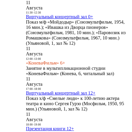
11
Августа
11:30
-
12:30
Виртуальный концертный зал 0+
Показ м/ф «Мойдодыр» (Союзмультфильм, 1954,
16 мин.); «Ивашка из Дворца пионеров»
(Союзмультфильм, 1981, 10 мин.); «Паровозик из
Ромашкова» (Союзмультфильм, 1967, 10 мин.)
(Ульяновой, 1, зал № 12)
11
Августа
12:00
-
13:00
«КоневаФильм» 6+
Занятие в мультипликационной студии
«КоневаФильм» (Конева, 6, читальный зал)
11
Августа
17:00
-
18:00
Виртуальный концертный зал 12+
Показ х/ф «Смелые люди» к 100-летию актера
театра и кино Сергея Гурзо (Мосфильм, 1950, 95
мин.) (Ульяновой, 1, зал № 12)
11
Августа
18:00
-
19:00
Презентация книги 12+