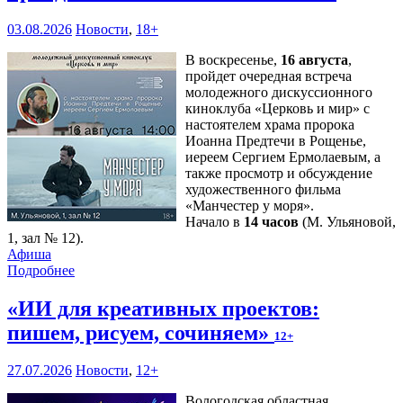
03.08.2026
Новости
,
18+
В воскресенье,
16 августа
,
пройдет очередная встреча
молодежного дискуссионного
киноклуба «Церковь и мир» с
настоятелем храма пророка
Иоанна Предтечи в Рощенье,
иереем Сергием Ермолаевым, а
также просмотр и обсуждение
художественного фильма
«Манчестер у моря».
Начало в
14 часов
(М. Ульяновой,
1, зал № 12).
Афиша
Подробнее
«ИИ для креативных проектов:
пишем, рисуем, сочиняем»
12+
27.07.2026
Новости
,
12+
Вологодская областная