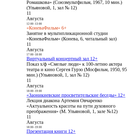
Ромашкова» (Союзмультфильм, 1967, 10 мин.)
(Ульяновой, 1, зал № 12)
11
Августа
12:00
-
13:00
«КоневаФильм» 6+
Занятие в мультипликационной студии
«КоневаФильм» (Конева, 6, читальный зал)
11
Августа
17:00
-
18:00
Виртуальный концертный зал 12+
Показ х/ф «Смелые люди» к 100-летию актера
театра и кино Сергея Гурзо (Мосфильм, 1950, 95
мин.) (Ульяновой, 1, зал № 12)
11
Августа
18:00
-
19:00
«Заоникиевские просветительские беседы» 12+
Лекция диакона Артемия Овчаренко
«Актуальность красоты на пути духовного
преображения» (М. Ульяновой, 1, зале №12)
11
Августа
18:00
-
19:00
Презентация книги 12+