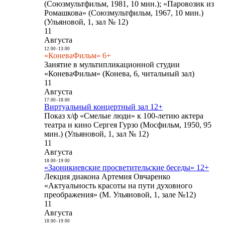
(Союзмультфильм, 1981, 10 мин.); «Паровозик из
Ромашкова» (Союзмультфильм, 1967, 10 мин.)
(Ульяновой, 1, зал № 12)
11
Августа
12:00
-
13:00
«КоневаФильм» 6+
Занятие в мультипликационной студии
«КоневаФильм» (Конева, 6, читальный зал)
11
Августа
17:00
-
18:00
Виртуальный концертный зал 12+
Показ х/ф «Смелые люди» к 100-летию актера
театра и кино Сергея Гурзо (Мосфильм, 1950, 95
мин.) (Ульяновой, 1, зал № 12)
11
Августа
18:00
-
19:00
«Заоникиевские просветительские беседы» 12+
Лекция диакона Артемия Овчаренко
«Актуальность красоты на пути духовного
преображения» (М. Ульяновой, 1, зале №12)
11
Августа
18:00
-
19:00