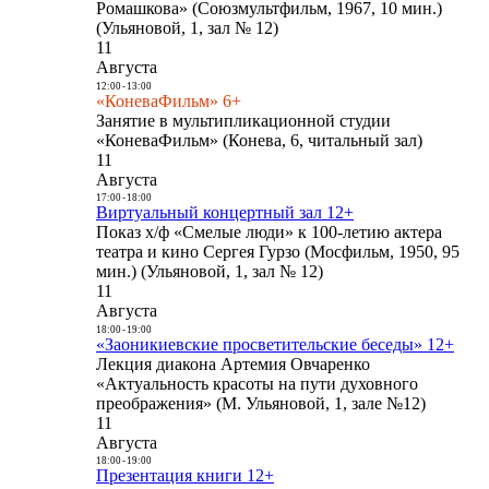
Ромашкова» (Союзмультфильм, 1967, 10 мин.)
(Ульяновой, 1, зал № 12)
11
Августа
12:00
-
13:00
«КоневаФильм» 6+
Занятие в мультипликационной студии
«КоневаФильм» (Конева, 6, читальный зал)
11
Августа
17:00
-
18:00
Виртуальный концертный зал 12+
Показ х/ф «Смелые люди» к 100-летию актера
театра и кино Сергея Гурзо (Мосфильм, 1950, 95
мин.) (Ульяновой, 1, зал № 12)
11
Августа
18:00
-
19:00
«Заоникиевские просветительские беседы» 12+
Лекция диакона Артемия Овчаренко
«Актуальность красоты на пути духовного
преображения» (М. Ульяновой, 1, зале №12)
11
Августа
18:00
-
19:00
Презентация книги 12+