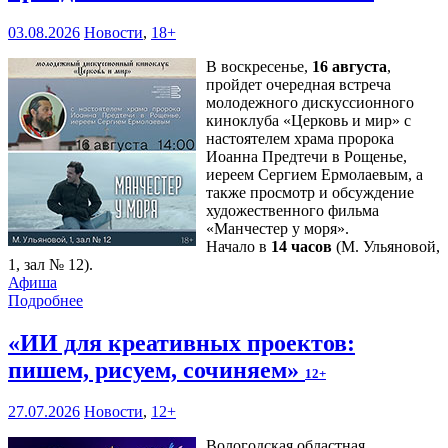
03.08.2026
Новости
,
18+
В воскресенье,
16 августа
,
пройдет очередная встреча
молодежного дискуссионного
киноклуба «Церковь и мир» с
настоятелем храма пророка
Иоанна Предтечи в Рощенье,
иереем Сергием Ермолаевым, а
также просмотр и обсуждение
художественного фильма
«Манчестер у моря».
Начало в
14 часов
(М. Ульяновой,
1, зал № 12).
Афиша
Подробнее
«ИИ для креативных проектов:
пишем, рисуем, сочиняем»
12+
27.07.2026
Новости
,
12+
Вологодская областная