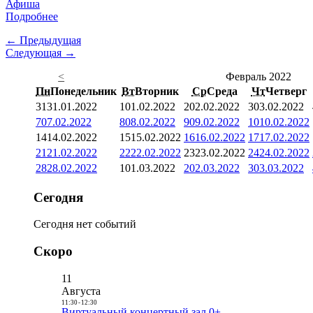
Афиша
Подробнее
← Предыдущая
Следующая →
<
Февраль 2022
Пн
Понедельник
Вт
Вторник
Ср
Среда
Чт
Четверг
31
31.01.2022
1
01.02.2022
2
02.02.2022
3
03.02.2022
7
07.02.2022
8
08.02.2022
9
09.02.2022
10
10.02.2022
14
14.02.2022
15
15.02.2022
16
16.02.2022
17
17.02.2022
21
21.02.2022
22
22.02.2022
23
23.02.2022
24
24.02.2022
28
28.02.2022
1
01.03.2022
2
02.03.2022
3
03.03.2022
Сегодня
Сегодня нет событий
Скоро
11
Августа
11:30
-
12:30
Виртуальный концертный зал 0+