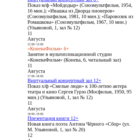
Показ м/ф «Мойдодыр» (Союзмультфильм, 1954,
16 мин.); «Ивашка из Дворца пионеров»
(Союзмультфильм, 1981, 10 мин.); «Паровозик из
Ромашкова» (Союзмультфильм, 1967, 10 мин.)
(Ульяновой, 1, зал № 12)
11
Августа
12:00
-
13:00
«КоневаФильм» 6+
Занятие в мультипликационной студии
«КоневаФильм» (Конева, 6, читальный зал)
11
Августа
17:00
-
18:00
Виртуальный концертный зал 12+
Показ х/ф «Смелые люди» к 100-летию актера
театра и кино Сергея Гурзо (Мосфильм, 1950, 95
мин.) (Ульяновой, 1, зал № 12)
11
Августа
18:00
-
19:00
Презентация книги 12+
Новая книга поэта Антона Чёрного «Сбор» (ул.
М. Ульяновой, 1, зал № 20)
12